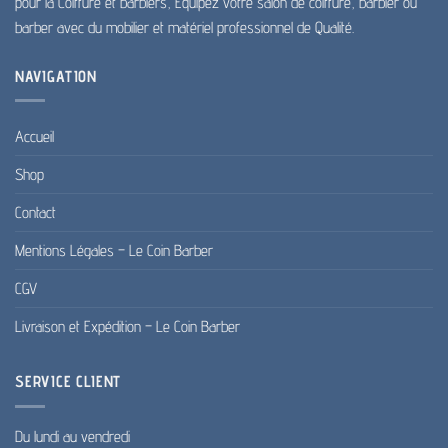
produit
pour la Coiffure et barbiers, Équipez votre salon de coiffure, barbier ou
barber avec du mobilier et matériel professionnel de Qualité.
NAVIGATION
Accueil
Shop
Contact
Mentions Légales – Le Coin Barber
CGV
Livraison et Expédition – Le Coin Barber
SERVICE CLIENT
Du lundi au vendredi