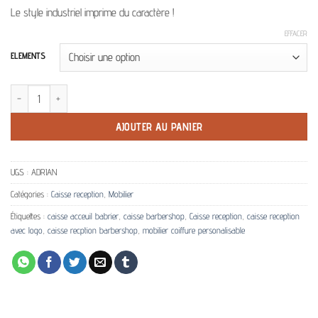
à
Le style industriel imprime du caractère !
1,380.00€
EFFACER
ELEMENTS
quantité de Caisse Barbershop Adrian Mirplay personnalisable
AJOUTER AU PANIER
UGS :
ADRIAN
Catégories :
Caisse reception
,
Mobilier
Étiquettes :
caisse acceuil babrier
,
caisse barbershop
,
Caisse reception
,
caisse reception
avec logo
,
caisse recption barbershop
,
mobilier coiffure personalisable