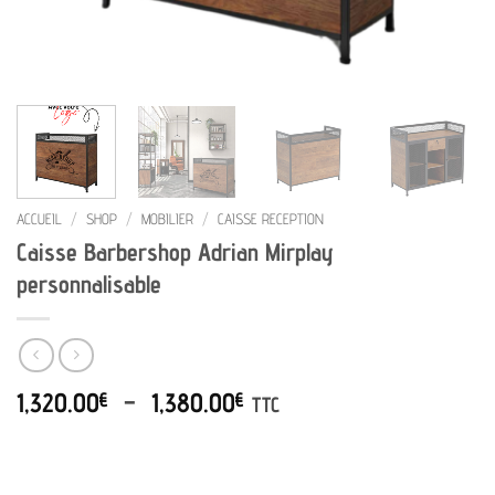
ACCUEIL
/
SHOP
/
MOBILIER
/
CAISSE RECEPTION
Caisse Barbershop Adrian Mirplay
personnalisable
Plage
1,320.00
–
1,380.00
€
€
TTC
de
prix :
1,320.00€