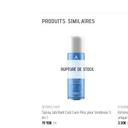
PRODUITS SIMILAIRES
RUPTURE DE STOCK
DÉSINFECTANT
HYGIÈN
Spray lubrifiant Cool Care Plus pour tondeuse 5
Kimono
en 1
unique 
19.90
€
3.50
€
TTC