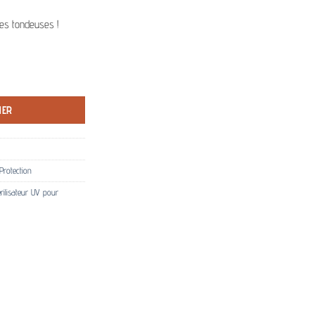
es tondeuses !
use - Steinhart
IER
Protection
rilisateur UV pour