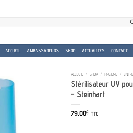
ACCUEIL
AMBASSADEURS
SHOP
ACTUALITÉS
CONTACT
ACCUEIL
/
SHOP
/
HYGIÈNE
/
ENTR
Stérilisateur UV po
– Steinhart
79.00
€
TTC