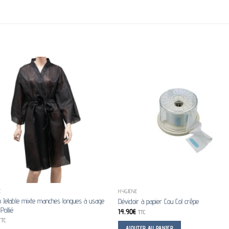
E
HYGIÈNE
 Jetable mixte manches longues à usage
Dévidoir à papier Cou Col crêpe
Pollié
14.90
€
TTC
TTC
AJOUTER AU PANIER