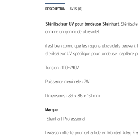
DESCRIPTION
AVIS (0)
Stérilisateur UV pour tondeuse Steinhart
. Stérilisa
comme un germicide ultraviolet.
il est bien connu que les rayons ultraviolets peuvent t
stérilisateur UV spécifique pour tondeuse capillaire 
Tension : 100-240V
Puissance maximale : 7W
Dimensions : 83 x 86 x 151 mm
Marque:
Steinhart Professional
Livraison offerte pour cet article en Mondial Relay Fr