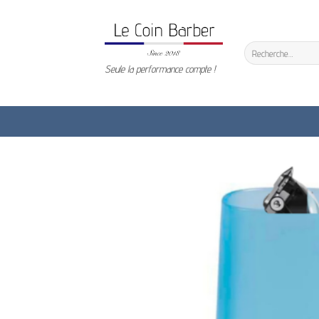
Passer
au
contenu
Recherche
pour :
Seule la performance compte !