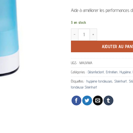
Aide à améliorer les performances d
3 en stock
quantité de Stérilisateur UV pour tonde
AJOUTER AU PAN
UGS :
MAUVMA
Catégories :
Désinfectant
,
Entretien
,
Hygiène
,
Étiquettes :
hygiene tondeuses
,
Steinhart
,
Sté
tondeuse Steinhart