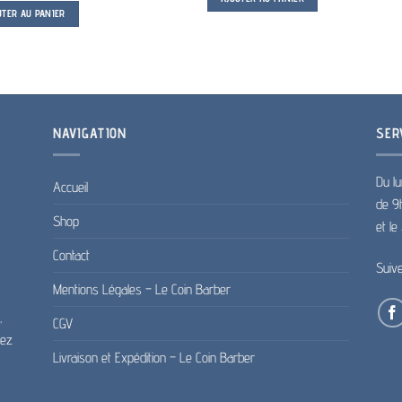
UTER AU PANIER
NAVIGATION
SER
Du lu
Accueil
de 9
Shop
et l
Contact
Suiv
Mentions Légales – Le Coin Barber
,
CGV
pez
Livraison et Expédition – Le Coin Barber