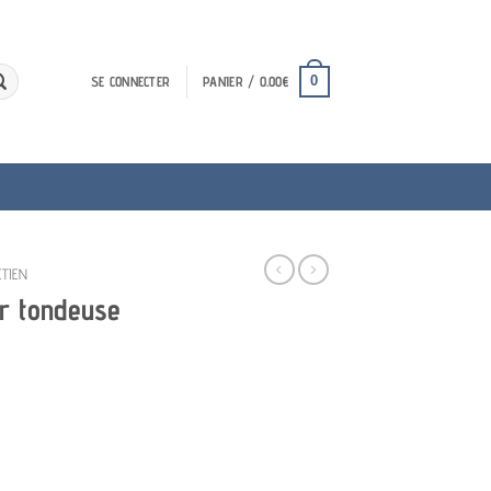
0
SE CONNECTER
PANIER /
0.00
€
ETIEN
ur tondeuse