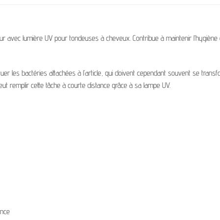
teur avec lumière UV pour tondeuses à cheveux. Contribue à maintenir l’hygiène de
uer les bactéries attachées à l’article, qui doivent cependant souvent se transfor
peut remplir cette tâche à courte distance grâce à sa lampe UV.
ance