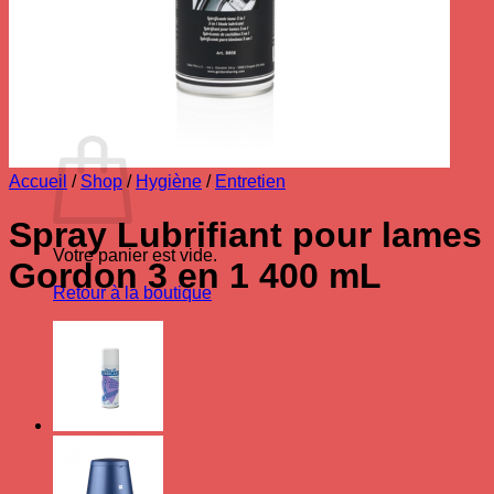
Votre panier est vide.
Retour à la boutique
0
Panier
Accueil
/
Shop
/
Hygiène
/
Entretien
Spray Lubrifiant pour lames
Votre panier est vide.
Gordon 3 en 1 400 mL
Retour à la boutique