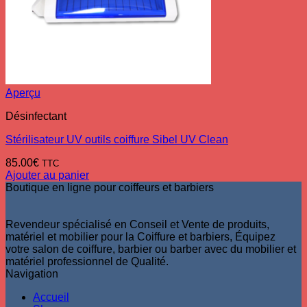
Aperçu
Désinfectant
Stérilisateur UV outils coiffure Sibel UV Clean
85.00
€
TTC
Ajouter au panier
Boutique en ligne pour coiffeurs et barbiers
Revendeur spécialisé en Conseil et Vente de produits,
matériel et mobilier pour la Coiffure et barbiers, Équipez
votre salon de coiffure, barbier ou barber avec du mobilier et
matériel professionnel de Qualité.
Navigation
Accueil