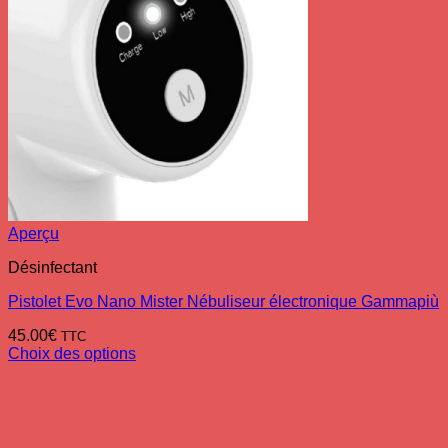
Aperçu
Désinfectant
Pistolet Evo Nano Mister Nébuliseur électronique Gammapiù
45.00
€
TTC
Choix des options
Ce
produit
a
plusieurs
variations.