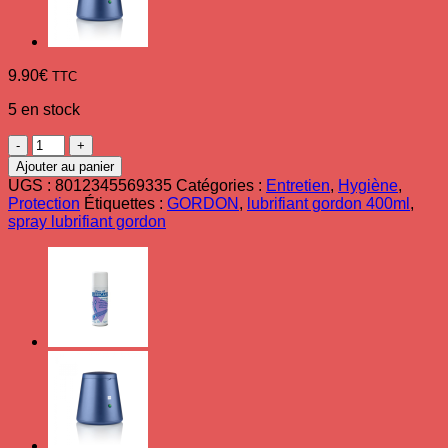
9.90
€
TTC
5 en stock
quantité
de
Ajouter au panier
Spray
UGS :
8012345569335
Catégories :
Entretien
,
Hygiène
,
Lubrifiant
Protection
Étiquettes :
GORDON
,
lubrifiant gordon 400ml
,
pour
spray lubrifiant gordon
lames
Gordon
3
en
1
400
mL