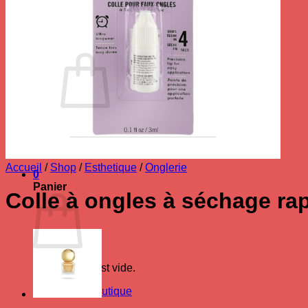
Se connecter
Panier /
0.00
€
0
Votre panier est vide.
Retour à la boutique
Accueil
/
Shop
/
Esthetique
/
Onglerie
0
Panier
Colle à ongles à séchage ra
Votre panier est vide.
Retour à la boutique