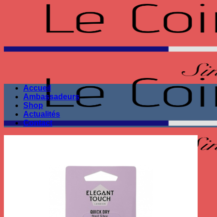
Passer
au
contenu
Accueil
Ambassadeurs
Shop
Actualités
Contact
Seule la performance
compte !
Recherche
pour :