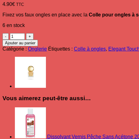
4.90
€
TTC
Fixez vos faux ongles en place avec la
Colle pour ongles à 
6 en stock
quantité
de
Ajouter au panier
Colle
Catégorie :
Onglerie
Étiquettes :
Colle à ongles
,
Elegant Touc
à
ongles
à
séchage
rapide
Elegant
Touch
3
ml
Vous aimerez peut-être aussi…
Dissolvant Vernis Pêche Sans Acétone 2