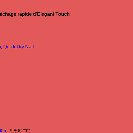
séchage rapide d’Elegant Touch
h
,
Quick Dry Nail
00ml
9.80
€
TTC