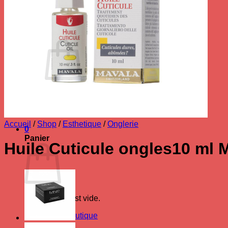
Se connecter
Panier /
0.00
€
0
Votre panier est vide.
Retour à la boutique
Accueil
/
Shop
/
Esthetique
/
Onglerie
0
Panier
Huile Cuticule ongles10 ml 
Votre panier est vide.
Retour à la boutique