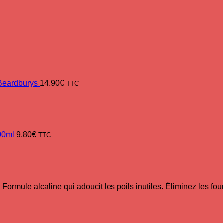
 Beardburys
14.90
€
TTC
00ml
9.80
€
TTC
.
Formule alcaline qui adoucit les poils inutiles. Éliminez les fou