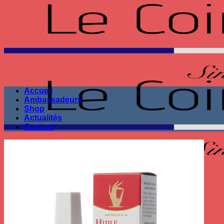
Passer
au
contenu
Accueil
Ambassadeurs
Shop
Actualités
Contact
Seule la performance
compte !
Recherche
pour :