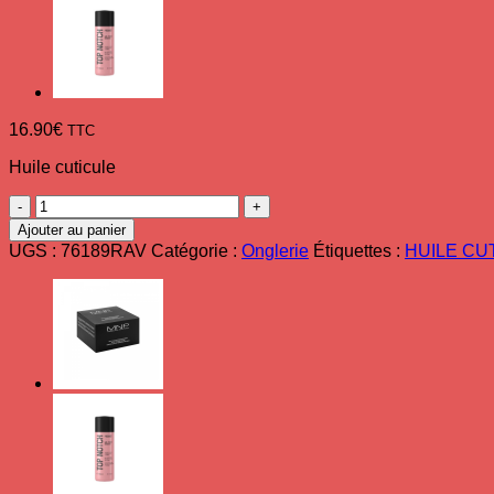
16.90
€
TTC
Huile cuticule
quantité
de
Ajouter au panier
Huile
UGS :
76189RAV
Catégorie :
Onglerie
Étiquettes :
HUILE CU
Cuticule
ongles10
ml
Mavala