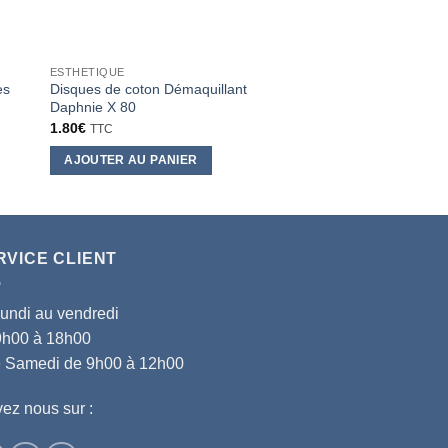
ESTHETIQUE
ESTHETIQUE
es
Disques de coton Démaquillant
Chauffe Cire Pretty 
Daphnie X 80
Beauty
1.80
€
29.90
€
TTC
TTC
AJOUTER AU PANIER
AJOUTER AU PANI
RVICE CLIENT
lundi au vendredi
9h00 à 18h00
le Samedi de 9h00 à 12h00
ez nous sur :