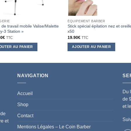
GERIE
ÉQUIPEMENT BARBER
 de travail mobile Valise/Malette
Stick spécial épilation nez et oreill
ly-3 Station »
x50
00
€
19.90
€
TTC
TTC
OUTER AU PANIER
AJOUTER AU PANIER
NAVIGATION
SE
Du 
Accueil
de 
Shop
et 
 de
Contact
Suiv
re et
Mentions Légales – Le Coin Barber