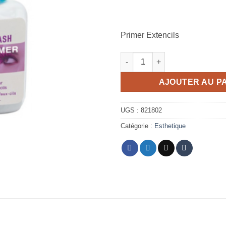
Primer Extencils
quantité de Primer pour Colle 
AJOUTER AU P
UGS :
821802
Catégorie :
Esthetique