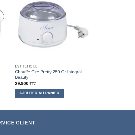
ESTHETIQUE
ESTHETIQUE
Chauffe Cire Pretty 250 Gr Integral
Disques de coton Dé
Beauty
Daphnie X 80
29.90
€
1.80
€
TTC
TTC
AJOUTER AU PANIER
AJOUTER AU PANI
RVICE CLIENT