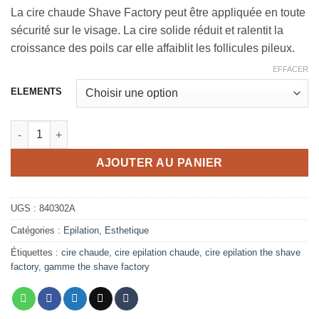
La cire chaude Shave Factory peut être appliquée en toute
sécurité sur le visage. La cire solide réduit et ralentit la
croissance des poils car elle affaiblit les follicules pileux.
EFFACER
ELEMENTS
quantité de L'épilation cire chaude Homme The Shave Factory 
AJOUTER AU PANIER
UGS :
840302A
Catégories :
Epilation
,
Esthetique
Étiquettes :
cire chaude
,
cire epilation chaude
,
cire epilation the shave
factory
,
gamme the shave factory