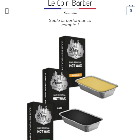
Passer
0
au
contenu
Seule la performance
compte !