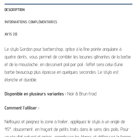
DESCRIPTION
INFORMATIONS COMPLÉMENTAIRES
AVIS (0)
Le stylo Gordon pour barbershop, grâce à la fine pointe angulaire à
quatre dents, vous permet de combler les lacunes gênantes de la barbe
et de la moustache, en dessinant poil par poil : l’effet sera celui d’une
barbe beaucoup plus épaisse en quelques secondes. Le stylo est
étanche et durable.
Disponible en plusieurs variantes :
Noir & Brun froid
Comment l’utiliser :
Nettoyez et peignez la zone à traiter, appliquez le stylo à un angle de
45°, doucement, en traçant de petits traits dans le sens des poils. Pour
un résultat naturel et précis, remplissez les blancs et définissez la forme.