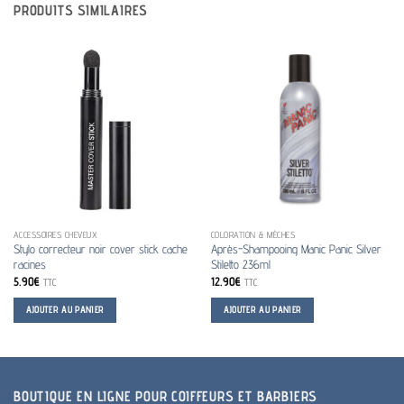
PRODUITS SIMILAIRES
ACCESSOIRES CHEVEUX
COLORATION & MÈCHES
Stylo correcteur noir cover stick cache
Après-Shampooing Manic Panic Silver
racines
Stiletto 236ml
5.90
€
12.90
€
TTC
TTC
AJOUTER AU PANIER
AJOUTER AU PANIER
BOUTIQUE EN LIGNE POUR COIFFEURS ET BARBIERS