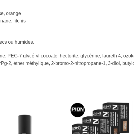
se, orange
ane, litchis
ecs ou humides.
, PEG-7 glycéryl cocoate, hectorite, glycérine, laureth 4, ozoké
 PPg-2, éther méthylique, 2-bromo-2-nitropropane-1, 3-diol, but