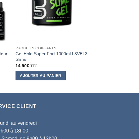
PRODUITS COIFFANTS
PRODUITS COIFFANTS
teur
Gel Hold Super Fort 1000ml L3VEL3
Gel Cream Hair – 
Slime
7.90
€
TTC
14.90
€
TTC
AJOUTER AU PANI
AJOUTER AU PANIER
RVICE CLIENT
lundi au vendredi
9h00 à 18h00
le Samedi de 9h00 à 12h00