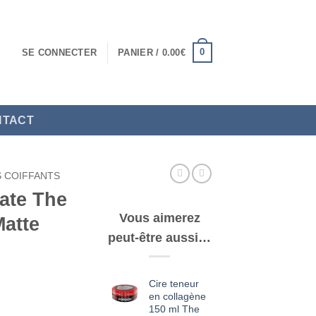
0
SE CONNECTER
PANIER /
0.00
€
NTACT
 COIFFANTS
mate The
Vous aimerez
Matte
peut-être aussi…
Cire teneur
en collagène
150 ml The