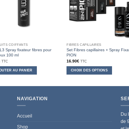
UITS COIFFANTS
FIBRES CAPILLAIRES
3 Spray fixateur fibres pour
Set Fibres capillaires + Spray Fixa
eux 100 ml
PION
€
16.90
€
TTC
TTC
OUTER AU PANIER
CHOIX DES OPTIONS
Ce
produit
a
plusieurs
NAVIGATION
SE
variations.
Les
Du 
Accueil
options
de 
peuvent
Shop
et 