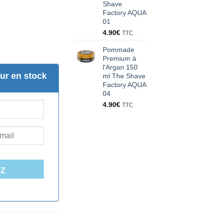
Shave
Factory AQUA
01
4.90
€
TTC
Pommade
Premium à
l'Argan 150
ur en stock
ml The Shave
Factory AQUA
04
4.90
€
TTC
EZ