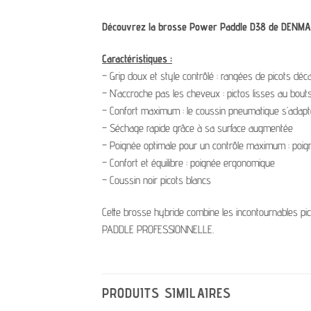
Découvrez la brosse Power Paddle D38 de DENMAN.
Caractéristiques :
– Grip doux et style contrôlé : rangées de picots déc
– N’accroche pas les cheveux : pictos lisses au bout
– Confort maximum : le coussin pneumatique s’adapte
– Séchage rapide grâce à sa surface augmentée
– Poignée optimale pour un contrôle maximum : poign
– Confort et équilibre : poignée ergonomique
– Coussin noir picots blancs
Cette brosse hybride combine les incontournables
PADDLE PROFESSIONNELLE.
PRODUITS SIMILAIRES