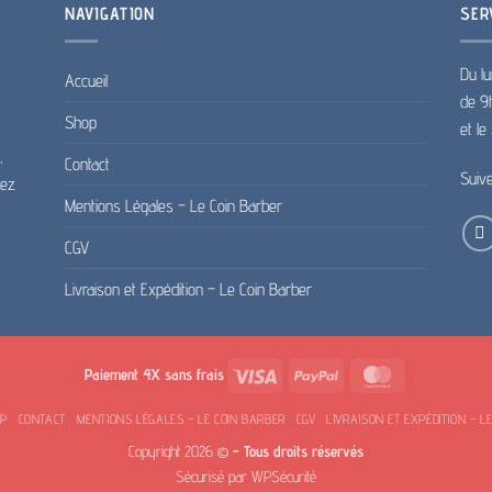
NAVIGATION
SER
ns.
Du lu
Accueil
t
de 9
Shop
et l
s
,
Contact
Suiv
pez
Mentions Légales – Le Coin Barber
CGV
Livraison et Expédition – Le Coin Barber
Visa
PayPal
MasterCard
Paiement 4X sans frais
OP
CONTACT
MENTIONS LÉGALES – LE COIN BARBER
CGV
LIVRAISON ET EXPÉDITION – L
Copyright 2026 ©
- Tous droits réservés
Sécurisé par
WPSécurité