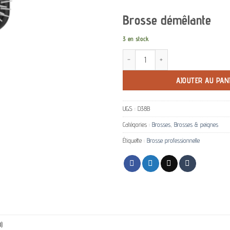
Brosse démêlante
3 en stock
quantité de Brosse Styling D38 Power
AJOUTER AU PAN
UGS :
D38B
Catégories :
Brosses
,
Brosses & peignes
Étiquette :
Brosse professionnelle
)