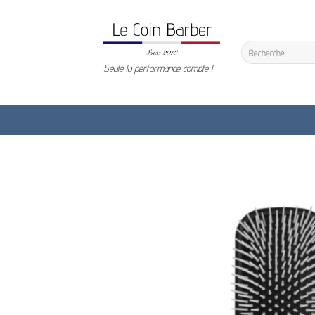
Passer
au
contenu
Recherche
pour :
Seule la performance compte !