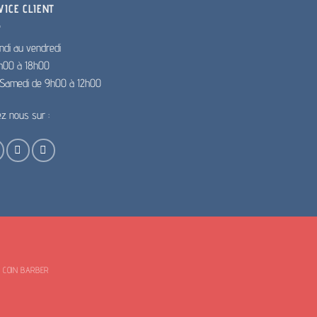
plusieurs
VICE CLIENT
variations.
Les
ndi au vendredi
options
h00 à 18h00
peuvent
e Samedi de 9h00 à 12h00
être
choisies
ez nous sur :
sur
la
page
du
produit
E COIN BARBER