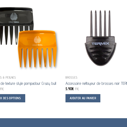
S & PEIGNES
BROSSES
 de texture style pompadour Crazy bull
Accessoire nettoyeur de brosses noir TE
5.90
€
TTC
TTC
IX DES OPTIONS
AJOUTER AU PANIER
rs