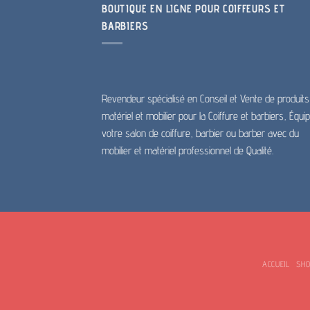
BOUTIQUE EN LIGNE POUR COIFFEURS ET
variatio
BARBIERS
Les
options
peuven
être
choisie
Revendeur spécialisé en Conseil et Vente de produits
sur
matériel et mobilier pour la Coiffure et barbiers, Équi
la
votre salon de coiffure, barbier ou barber avec du
page
mobilier et matériel professionnel de Qualité.
du
produit
ACCUEIL
SH