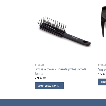
BROSSES
BROSSE
Brosse à cheveux squelette professionnelle
Peigne
Termix
4.50
€
7.90
€
TTC
CHO
AJOUTER AU PANIER
Ce
produit
a
plusieu