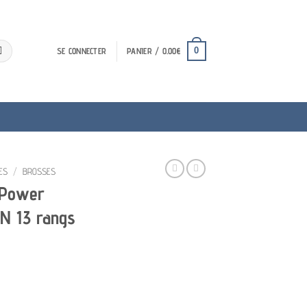
0
SE CONNECTER
PANIER /
0.00
€
ES
/
BROSSES
 Power
N 13 rangs