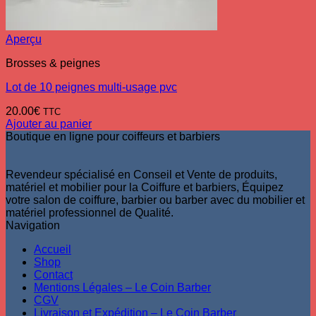
Aperçu
Brosses & peignes
Lot de 10 peignes multi-usage pvc
20.00
€
TTC
Ajouter au panier
Boutique en ligne pour coiffeurs et barbiers
Revendeur spécialisé en Conseil et Vente de produits,
matériel et mobilier pour la Coiffure et barbiers, Équipez
votre salon de coiffure, barbier ou barber avec du mobilier et
matériel professionnel de Qualité.
Navigation
Accueil
Shop
Contact
Mentions Légales – Le Coin Barber
CGV
Livraison et Expédition – Le Coin Barber