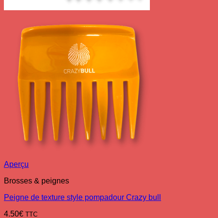
Aperçu
Brosses & peignes
Peigne de texture style pompadour Crazy bull
4.50
€
TTC