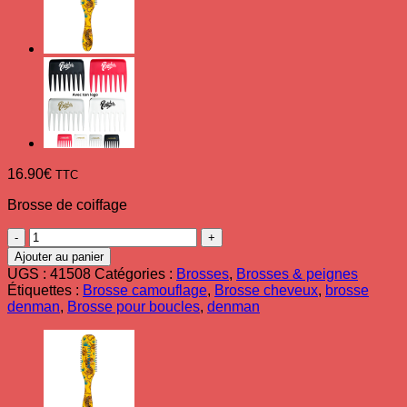
16.90
€
TTC
Brosse de coiffage
quantité
de
Ajouter au panier
Brosse
UGS :
41508
Catégories :
Brosses
,
Brosses & peignes
D3
Étiquettes :
Brosse camouflage
,
Brosse cheveux
,
brosse
Original
denman
,
Brosse pour boucles
,
denman
Denman
Curl
Camouflage