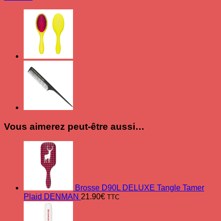
rose
et
jaune
électrique
Denman
Vous aimerez peut-être aussi…
Brosse D90L DELUXE Tangle Tamer
Plaid DENMAN
21.90
€
TTC