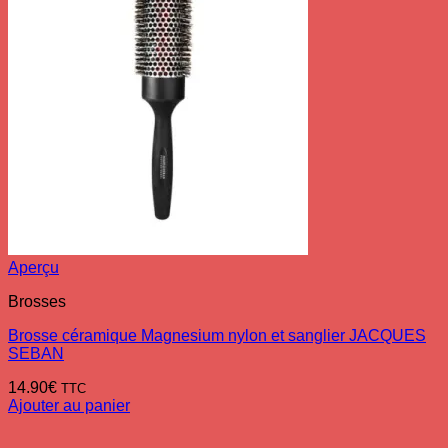
Aperçu
Brosses
Brosse céramique Magnesium nylon et sanglier JACQUES
SEBAN
14.90
€
TTC
Ajouter au panier