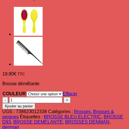
19.90
€
TTC
Brosse démêlante
COULEUR
Effacer
quantité
de
Ajouter au panier
Brosse
UGS :
738623012338
Catégories :
Brosses
,
Brosses &
démêlante
peignes
Étiquettes :
BROSSE BLEU ELECTRIC
,
BROSSE
D93
D93
,
BROSSE DEMELANTE
,
BROSSES DENMAN
,
Bleu,
denman