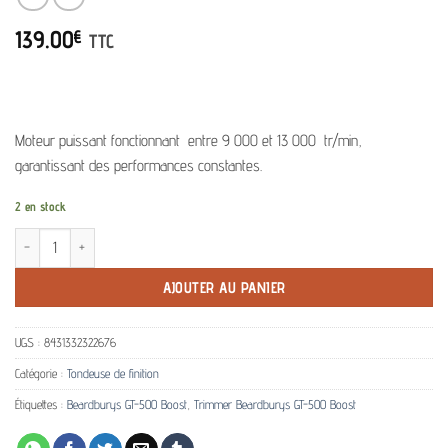
139.00
€
TTC
Moteur puissant fonctionnant
entre 9 000 et 13 000
tr/min,
garantissant des performances constantes.
2 en stock
quantité de Tondeuse de précision professionnelle Beardburys GT-500 Boost
AJOUTER AU PANIER
UGS :
8431332322676
Catégorie :
Tondeuse de finition
Étiquettes :
Beardburys GT-500 Boost
,
Trimmer Beardburys GT-500 Boost