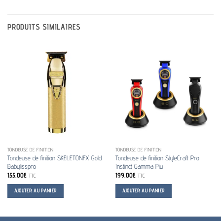
PRODUITS SIMILAIRES
TONDEUSE DE FINITION
TONDEUSE DE FINITION
Tondeuse de finition SKELETONFX Gold
Tondeuse de finition StyleCraft Pro
Babylisspro
Instinct Gamma Piu
155.00
€
199.00
€
TTC
TTC
AJOUTER AU PANIER
AJOUTER AU PANIER