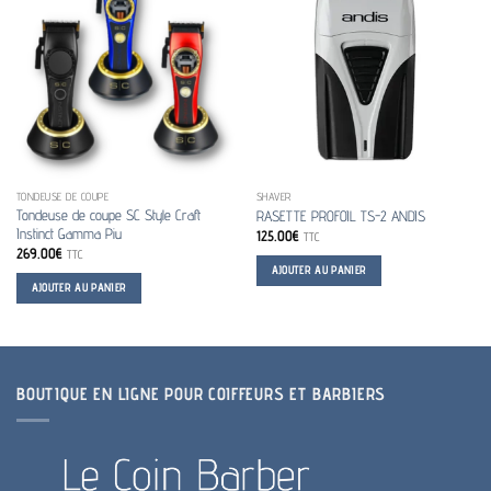
TONDEUSE DE COUPE
SHAVER
Tondeuse de coupe SC Style Craft
RASETTE PROFOIL TS-2 ANDIS
Instinct Gamma Piu
125.00
€
TTC
269.00
€
TTC
AJOUTER AU PANIER
AJOUTER AU PANIER
BOUTIQUE EN LIGNE POUR COIFFEURS ET BARBIERS