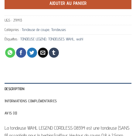
AJOUTER AU PANIER
UGS :
291413
Catégories :
Tondeuse de coupe
,
Tondeuses
Étiquettes :
TONDEUSE LEGEND
,
TONDEUSES WAHL
,
wahl
DESCRIPTION
INFORMATIONS COMPLÉMENTAIRES
AVIS (0)
La tondeuse WAHL LEGEND CORDLESS 08594 est une tondeuse (SANS
fil) essentielle pour le barbier/coiffeur. Hauteur de coupe 0.8 à 2.5mm,