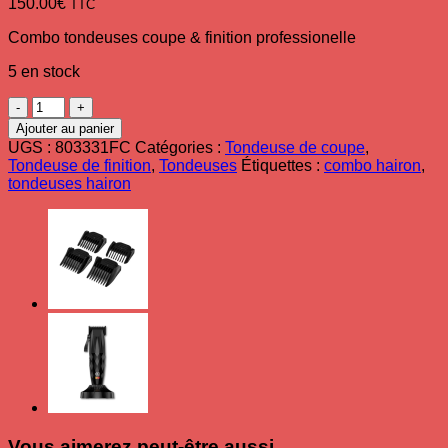
150.00
€
TTC
Combo tondeuses coupe & finition professionelle
5 en stock
quantité
de
Ajouter au panier
Combo
UGS :
803331FC
Catégories :
Tondeuse de coupe
,
tondeuses
Tondeuse de finition
,
Tondeuses
Étiquettes :
combo hairon
,
coupe
tondeuses hairon
&
finition
HAIRon
Edge
Vous aimerez peut-être aussi…