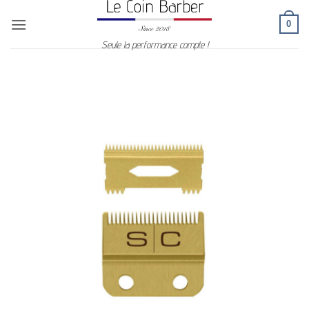
Passer
0
au
contenu
Seule la performance compte !