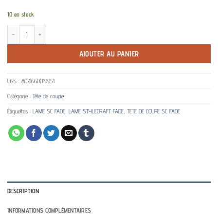
10 en stock
quantité de Tête de coupe Stylecraft Gold Titanium Fixed Fade
AJOUTER AU PANIER
UGS :
8021660019951
Catégorie :
Tête de coupe
Étiquettes :
LAME SC FADE
,
LAME STYLECRAFT FADE
,
TETE DE COUPE SC FADE
DESCRIPTION
INFORMATIONS COMPLÉMENTAIRES