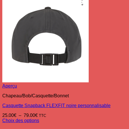
Aperçu
Chapeau/Bob/Casquette/Bonnet
Casquette Snapback FLEXFIT noire personnalisable
Plage
25.00
€
–
79.00
€
TTC
de
Choix des options
Ce
prix :