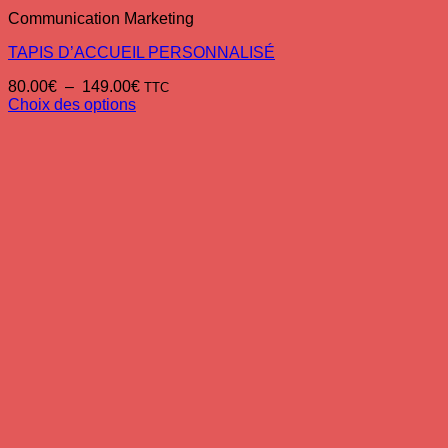
Communication Marketing
TAPIS D’ACCUEIL PERSONNALISÉ
Plage
80.00
€
–
149.00
€
TTC
de
Choix des options
Ce
prix :
produit
80.00€
a
à
plusieurs
149.00€
variations.
Les
options
peuvent
être
choisies
sur
la
page
du
produit