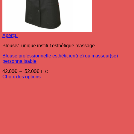
Aperçu
Blouse/Tunique institut esthétique massage
Blouse professionnelle esthéticien(ne) ou masseur(se)
personnalisable
Plage
42.00
€
–
52.00
€
TTC
de
Choix des options
Ce
prix :
produit
42.00€
a
à
plusieurs
52.00€
variations.
Les
options
peuvent
être
choisies