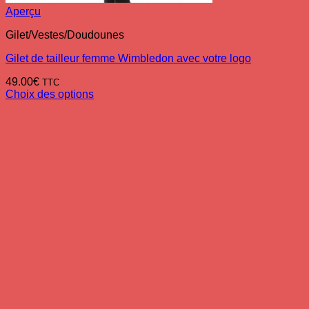
Aperçu
Gilet/Vestes/Doudounes
Gilet de tailleur femme Wimbledon avec votre logo
49.00
€
TTC
Choix des options
Ce
produit
a
plusieurs
variations.
Les
options
peuvent
être
choisies
sur
la
page
du
produit