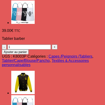
39.00
€
TTC
Tablier barber
quantité
de
Ajouter au panier
Tablier
UGS :
K8003P
Catégories :
Capes /Peignoirs /Tabliers
,
Barber
Tablier/Cape/Blouse/Pancho
,
Textiles & Accessoires
avec
personnalisables
logo
personnalisé
coton
vintage
noir
charbon