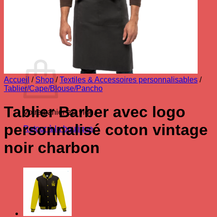
Votre panier est vide.
Retour à la boutique
0
Panier
Accueil
/
Shop
/
Textiles & Accessoires personnalisables
/
Tablier/Cape/Blouse/Pancho
Tablier Barber avec logo
Votre panier est vide.
personnalisé coton vintage
Retour à la boutique
noir charbon