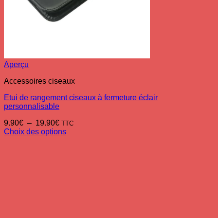
Aperçu
Accessoires ciseaux
Etui de rangement ciseaux à fermeture éclair
personnalisable
Plage
9.90
€
–
19.90
€
TTC
de
Choix des options
Ce
prix :
produit
9.90€
a
à
plusieurs
19.90€
variations.
Les
options
peuvent
être