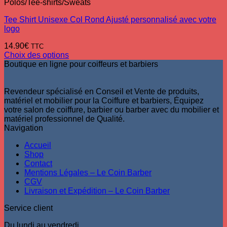
Polos/Tee-shirts/Sweats
Tee Shirt Unisexe Col Rond Ajusté personnalisé avec votre
logo
14.90
€
TTC
Choix des options
Ce
Boutique en ligne pour coiffeurs et barbiers
produit
a
plusieurs
Revendeur spécialisé en Conseil et Vente de produits,
variations.
matériel et mobilier pour la Coiffure et barbiers, Équipez
Les
votre salon de coiffure, barbier ou barber avec du mobilier et
options
matériel professionnel de Qualité.
peuvent
Navigation
être
Accueil
choisies
Shop
sur
Contact
la
Mentions Légales – Le Coin Barber
page
CGV
du
Livraison et Expédition – Le Coin Barber
produit
Service client
Du lundi au vendredi