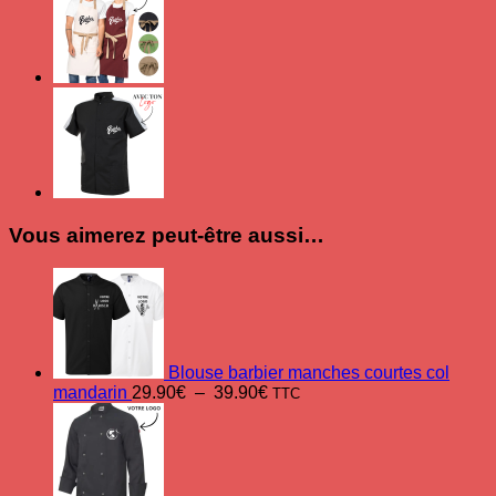
Vous aimerez peut-être aussi…
Blouse barbier manches courtes col
Plage
mandarin
29.90
€
–
39.90
€
TTC
de
prix :
29.90€
à
39.90€