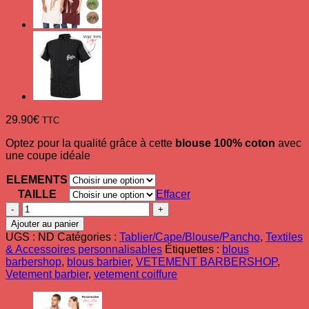
29.90
€
TTC
Optez pour la qualité grâce à cette
blouse 100% coton
avec
une coupe idéale
ELEMENTS
TAILLE
Effacer
quantité
de
Ajouter au panier
Blouse
UGS :
ND
Catégories :
Tablier/Cape/Blouse/Pancho
,
Textiles
Barbier
& Accessoires personnalisables
Étiquettes :
blous
Fermeture
barbershop
,
blous barbier
,
VETEMENT BARBERSHOP
,
Zip
Vetement barbier
,
vetement coiffure
100%
Coton