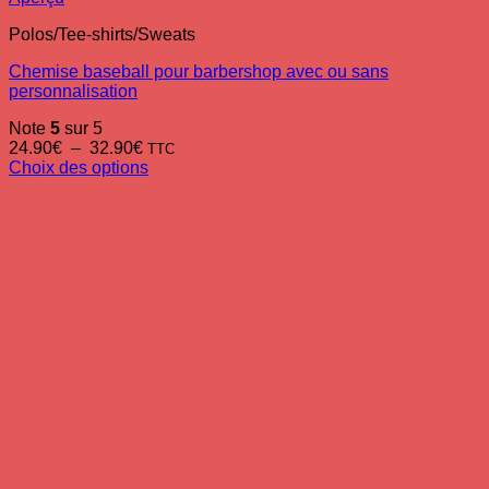
Polos/Tee-shirts/Sweats
Chemise baseball pour barbershop avec ou sans
personnalisation
Note
5
sur 5
Plage
24.90
€
–
32.90
€
TTC
de
Choix des options
Ce
prix :
produit
24.90€
a
à
plusieurs
32.90€
variations.
Les
options
peuvent
être
choisies
sur
la
page
du
produit