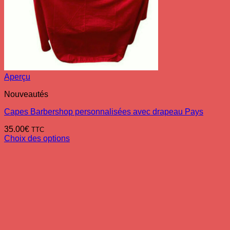
Aperçu
Nouveautés
Capes Barbershop personnalisées avec drapeau Pays
35.00
€
TTC
Choix des options
Ce
produit
a
plusieurs
variations.
Les
options
peuvent
être