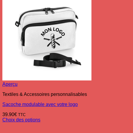
Aperçu
Textiles & Accessoires personnalisables
Sacoche modulable avec votre logo
39.90
€
TTC
Choix des options
Ce
produit