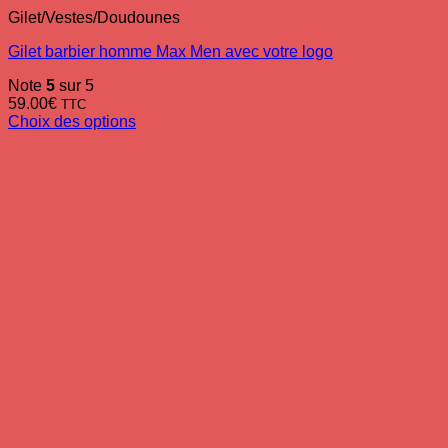
Gilet/Vestes/Doudounes
Gilet barbier homme Max Men avec votre logo
Note
5
sur 5
59.00
€
TTC
Choix des options
Ce
produit
a
plusieurs
variations.
Les
options
peuvent
être
choisies
sur
la
page
du
produit