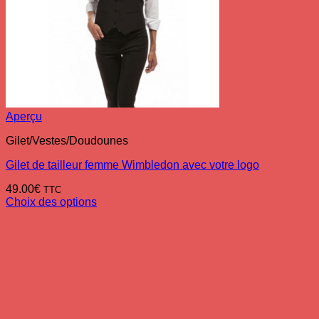
Aperçu
Gilet/Vestes/Doudounes
Gilet de tailleur femme Wimbledon avec votre logo
49.00
€
TTC
Choix des options
Ce
produit
a
plusieurs
variations.
Les
options
peuvent
être