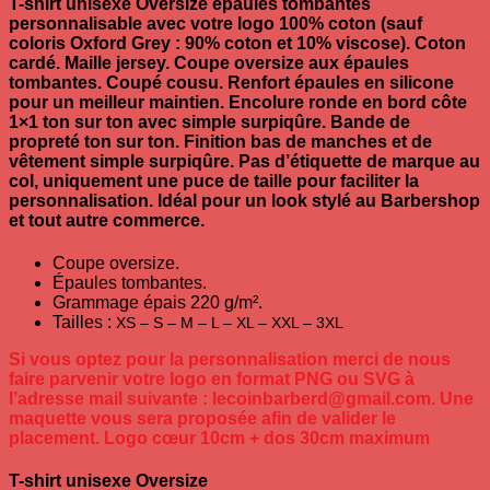
T-shirt unisexe Oversize épaules tombantes
personnalisable avec votre logo 100% coton
(sauf
coloris Oxford Grey : 90% coton et 10% viscose). Coton
cardé. Maille jersey. Coupe oversize aux épaules
tombantes. Coupé cousu. Renfort épaules en silicone
pour un meilleur maintien. Encolure ronde en bord côte
1×1 ton sur ton avec simple surpiqûre. Bande de
propreté ton sur ton. Finition bas de manches et de
vêtement simple surpiqûre. Pas d’étiquette de marque au
col, uniquement une puce de taille pour faciliter la
personnalisation. Idéal pour un look stylé au Barbershop
et tout autre commerce.
Coupe oversize.
Épaules tombantes.
Grammage épais 220 g/m².
Tailles :
XS – S – M – L – XL – XXL – 3XL
Si vous optez pour la personnalisation merci de nous
faire parvenir votre logo en format PNG ou SVG à
l’adresse mail suivante : lecoinbarberd@gmail.com. Une
maquette vous sera proposée afin de valider le
placement. Logo cœur 10cm + dos 30cm maximum
T-shirt unisexe Oversize