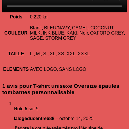
Poids
0.220 kg
Blanc, BLEU/NAVY, CAMEL, COCONUT
COULEUR
MILK, INK BLUE, KAKI, Noir, OXFORD GREY,
SAGE, STORM GREY
TAILLE
L., M., S., XL, XS, XXL, XXXL
ELEMENTS
AVEC LOGO, SANS LOGO
1 avis pour
T-shirt unisexe Oversize épaules
tombantes personnalisable
Note
5
sur 5
lalogeducentre688
–
octobre 14, 2025
J’adore la coup évasée très pro L’équipe de