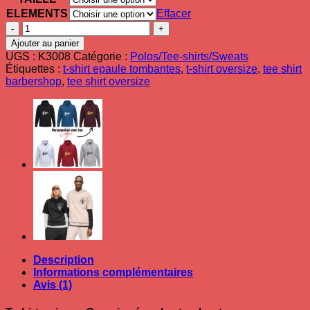
ELEMENTS
Effacer
quantité
de
Ajouter au panier
T-
UGS :
K3008
Catégorie :
Polos/Tee-shirts/Sweats
shirt
Étiquettes :
t-shirt epaule tombantes
,
t-shirt oversize
,
tee shirt
unisexe
barbershop
,
tee shirt oversize
Oversize
épaules
tombantes
personnalisable
Description
Informations complémentaires
Avis (1)