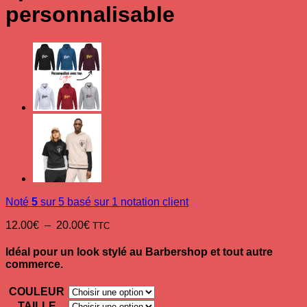
personnalisable
Noté
5
sur 5 basé sur
1
notation client
Plage
12.00
€
–
20.00
€
TTC
de
prix :
Idéal pour un look stylé au Barbershop et tout autre
12.00€
commerce.
à
20.00€
COULEUR
TAILLE