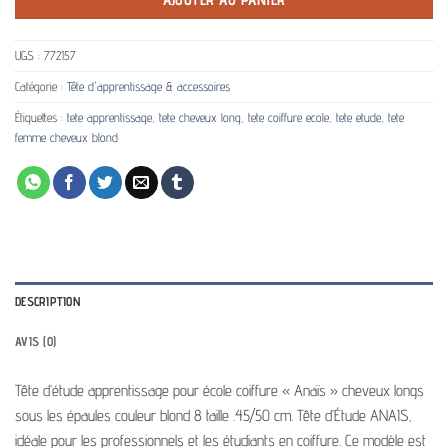
UGS :
772157
Catégorie :
Tête d'apprentissage & accessoires
Étiquettes :
tete apprentissage
,
tete cheveux long
,
tete coiffure ecole
,
tete etude
,
tete
femme cheveux blond
DESCRIPTION
AVIS (0)
Tête d’étude apprentissage pour école coiffure « Anaïs » cheveux longs
sous les épaules couleur blond 8 taille .45/50 cm. Tête d’Étude ANAIS,
idéale pour les professionnels et les étudiants en coiffure. Ce modèle est