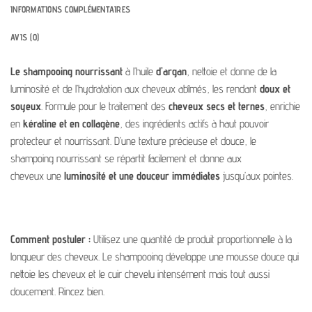
INFORMATIONS COMPLÉMENTAIRES
AVIS (0)
Le shampooing nourrissant
à l’huile
d’argan
, nettoie et donne de la
luminosité et de l’hydratation aux cheveux abîmés, les rendant
doux et
soyeux
. Formule pour le traitement des
cheveux secs et ternes
, enrichie
en
kératine et en collagène
, des ingrédients actifs à haut pouvoir
protecteur et nourrissant. D’une texture précieuse et douce, le
shampoing nourrissant se répartit facilement et donne aux
cheveux une
luminosité et une douceur immédiates
jusqu’aux pointes.
Comment postuler :
Utilisez une quantité de produit proportionnelle à la
longueur des cheveux. Le shampooing développe une mousse douce qui
nettoie les cheveux et le cuir chevelu intensément mais tout aussi
doucement. Rincez bien.