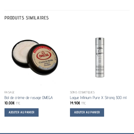
PRODUITS SIMILAIRES
RASAGE
SOINS COSMETIQUES
Bol de crème de rasage OMEGA
Laque Infinium Pure X Strong 300 ml
10.00
€
14.90
€
TTC
TTC
AJOUTER AU PANIER
AJOUTER AU PANIER