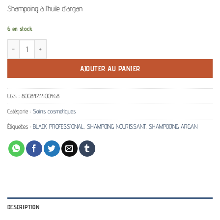
Shampoing à l’huile d’argan
6 en stock
quantité de Shampooing nourrissant Black Professional à l’Huile d’argan 250ml
AJOUTER AU PANIER
UGS :
8008423500468
Catégorie :
Soins cosmetiques
Étiquettes :
BLACK PROFESSIONAL
,
SHAMPOING NOURISSANT
,
SHAMPOOING ARGAN
DESCRIPTION