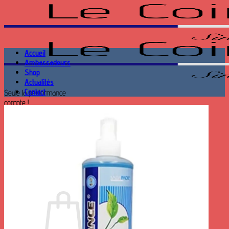
Passer
au
contenu
Accueil
Ambassadeurs
Shop
Actualités
Contact
Seule la performance
compte !
Recherche
pour :
Se connecter
Panier /
0.00
€
0