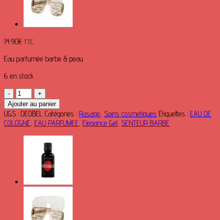
14.90
€
TTC
Eau parfumée barbe & peau
6 en stock
quantité
de
Ajouter au panier
Eau
UGS :
DEOBEL
Catégories :
Rasage
,
Soins cosmetiques
Étiquettes :
EAU DE
parfumée
COLOGNE
,
EAU PARFUMEE
,
Elegance Gel
,
SENTEUR BARBE
Elegance
–
odeur
Marine
pour
barbe