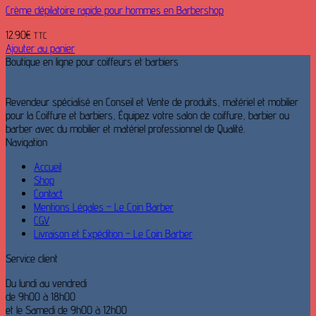
Crème dépilatoire rapide pour hommes en Barbershop
12.90
€
TTC
Ajouter au panier
Boutique en ligne pour coiffeurs et barbiers
Revendeur spécialisé en Conseil et Vente de produits, matériel et mobilier
pour la Coiffure et barbiers, Équipez votre salon de coiffure, barbier ou
barber avec du mobilier et matériel professionnel de Qualité.
Navigation
Accueil
Shop
Contact
Mentions Légales – Le Coin Barber
CGV
Livraison et Expédition – Le Coin Barber
Service client
Du lundi au vendredi
de 9h00 à 18h00
et le Samedi de 9h00 à 12h00