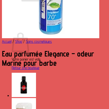
Votre panier est vide.
Retour à la boutique
0
Panier
Accueil
/
Shop
/
Soins cosmetiques
Eau parfumée Elegance – odeur
Votre panier est vide.
Marine pour barbe
Retour à la boutique