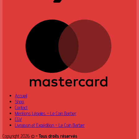
M
Accueil
Shop
Contact
Mentions Légales – Le Coin Barber
CGV
Livraison et Expédition – Le Coin Barber
Copyright 2026 ©
- Tous droits réservés