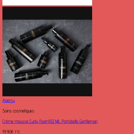
Aperçu
Soins cosmetiques
Crème mousse Curly Foam150 ML Portobello Gentleman
19.90
€
TTC