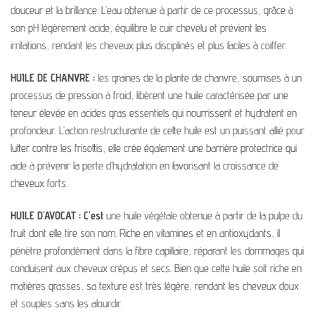
douceur et la brillance. L’eau obtenue à partir de ce processus, grâce à
son pH légèrement acide, équilibre le cuir chevelu et prévient les
irritations, rendant les cheveux plus disciplinés et plus faciles à coiffer.
HUILE DE CHANVRE :
les graines de la plante de chanvre, soumises à un
processus de pression à froid, libèrent une huile caractérisée par une
teneur élevée en acides gras essentiels qui nourrissent et hydratent en
profondeur. L’action restructurante de cette huile est un puissant allié pour
lutter contre les frisottis, elle crée également une barrière protectrice qui
aide à prévenir la perte d’hydratation en favorisant la croissance de
cheveux forts.
HUILE D’AVOCAT : C’est
une huile végétale obtenue à partir de la pulpe du
fruit dont elle tire son nom. Riche en vitamines et en antioxydants, il
pénètre profondément dans la fibre capillaire, réparant les dommages qui
conduisent aux cheveux crépus et secs. Bien que cette huile soit riche en
matières grasses, sa texture est très légère, rendant les cheveux doux
et souples sans les alourdir.