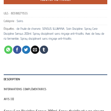
UGS :
8051882711555
Catégorie :
Soins
Étiquettes :
de l’huile de chanvre
,
SENSUS ILLUMYNA
,
Soin Discipline
,
Spray Care
Discipline Sensus 200ml. Spray disciplinant sans rinçage anti-frisottis. Avec de l’eau de
riz fermentée
,
Spray disciplinant sans rinçage anti-frisottis
DESCRIPTION
INFORMATIONS COMPLÉMENTAIRES
AVIS (0)