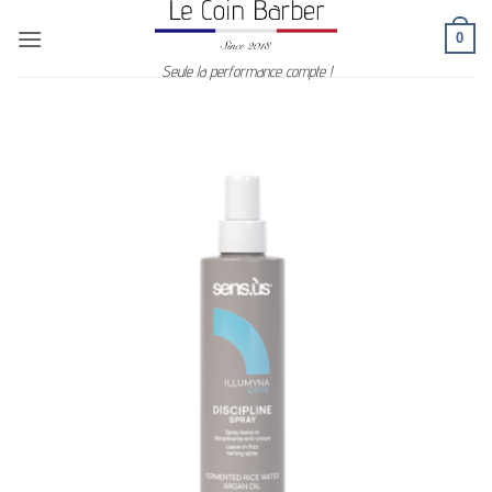
Passer
0
au
contenu
Seule la performance compte !