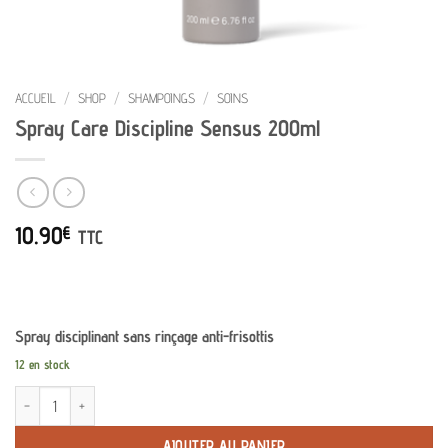
ACCUEIL
/
SHOP
/
SHAMPOINGS
/
SOINS
Spray Care Discipline Sensus 200ml
10.90
€
TTC
Spray disciplinant sans rinçage anti-frisottis
12 en stock
quantité de Spray Care Discipline Sensus 200ml
AJOUTER AU PANIER