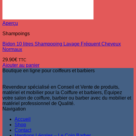
Aperçu
Shampoings
Bidon 10 litres Shampooing Lavage Fréquent Cheveux
Normaux
29.90
€
TTC
Ajouter au panier
Boutique en ligne pour coiffeurs et barbiers
Revendeur spécialisé en Conseil et Vente de produits,
matériel et mobilier pour la Coiffure et barbiers, Équipez
votre salon de coiffure, barbier ou barber avec du mobilier et
matériel professionnel de Qualité.
Navigation
Accueil
Shop
Contact
Mentions Légales – Le Coin Barber