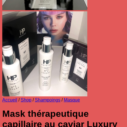
Accueil
/
Shop
/
Shampoings
/
Masque
Mask thérapeutique
capillaire au caviar Luxury