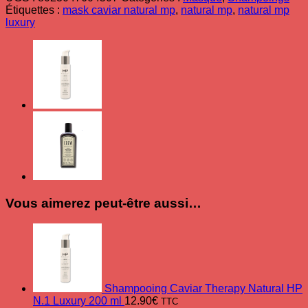
thérapeutique
Étiquettes :
mask caviar natural mp
,
natural mp
,
natural mp
capillaire
luxury
au
caviar
Luxury
Natural
HP
200ml
Vous aimerez peut-être aussi…
Shampooing Caviar Therapy Natural HP
N.1 Luxury 200 ml
12.90
€
TTC