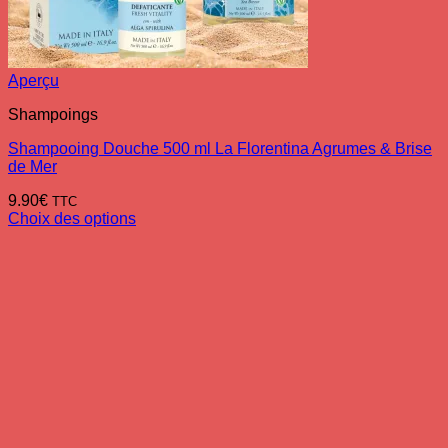
Aperçu
Shampoings
Shampooing Douche 500 ml La Florentina Agrumes & Brise
de Mer
9.90
€
TTC
Choix des options
Ce
produit
a
plusieurs
variations.
Les
options
peuvent
être
choisies
sur
la