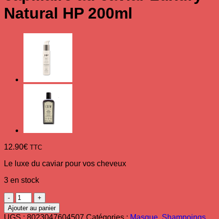
Natural HP 200ml
12.90
€
TTC
Le luxe du caviar pour vos cheveux
3 en stock
quantité
de
Ajouter au panier
Mask
UGS :
8023047604507
Catégories :
Masque
,
Shampoings