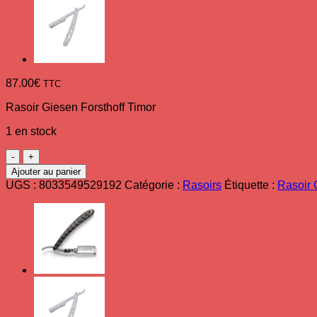
87.00
€
TTC
Rasoir Giesen Forsthoff Timor
1 en stock
quantité
de
Ajouter au panier
Rasoir
UGS :
8033549529192
Catégorie :
Rasoirs
Étiquette :
Rasoir 
Timor
6/8"
avec
manche
en
bois
d'ébène