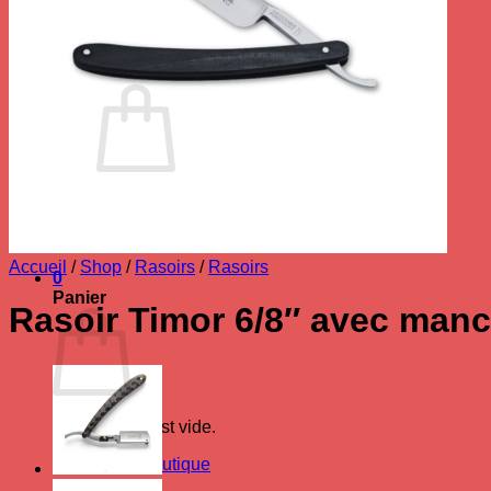
Se connecter
Panier /
0.00
€
0
Votre panier est vide.
Retour à la boutique
Accueil
/
Shop
/
Rasoirs
/
Rasoirs
0
Panier
Rasoir Timor 6/8″ avec manc
Votre panier est vide.
Retour à la boutique