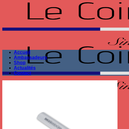
Passer
au
contenu
Accueil
Ambassadeurs
Shop
Actualités
Contact
Seule la performance
compte !
Recherche
pour :