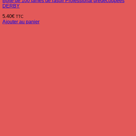
Boite de 100 lames de rasoir Professional prédécoupées
DERBY
5.40
€
TTC
Ajouter au panier