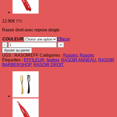
12.90
€
TTC
Rasoir droit avec repose doigts
COULEUR
Effacer
quantité
de
Ajouter au panier
Rasoir
UGS :
RASOIREFF
Catégories :
Rasoirs
,
Rasoirs
effilage
Étiquettes :
EFFILEUR
,
feather
,
RASOIR ANNEAU
,
RASOIR
anneau
BARBERSHOP
,
RASOIR DROIT
style
Feather
pour
barber
&
coiffeur