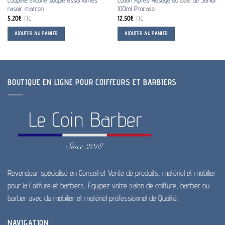
Coupelle silicone souple essui lames
Lotion Après-Rasage au Bois de Santal
rasoir marron
100ml Proraso
5.20
€
12.50
€
TTC
TTC
AJOUTER AU PANIER
AJOUTER AU PANIER
BOUTIQUE EN LIGNE POUR COIFFEURS ET BARBIERS
Revendeur spécialisé en Conseil et Vente de produits, matériel et mobilier
pour la Coiffure et barbiers, Équipez votre salon de coiffure, barbier ou
barber avec du mobilier et matériel professionnel de Qualité.
NAVIGATION