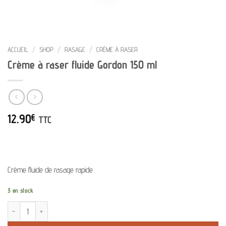
ACCUEIL
/
SHOP
/
RASAGE
/
CRÈME À RASER
Crème à raser fluide Gordon 150 ml
12.90
€
TTC
Crème fluide de rasage rapide
3 en stock
quantité de Crème à raser fluide Gordon 150 ml