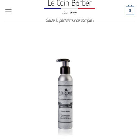
Passer
0
au
contenu
Seule la performance compte !