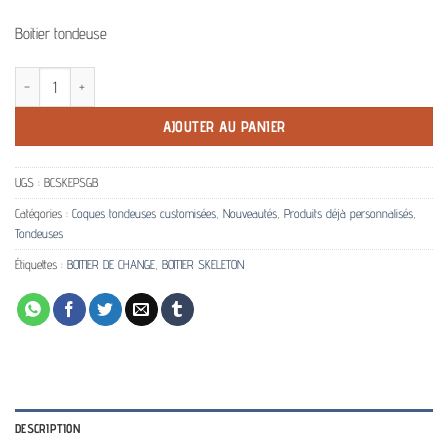
Boitier tondeuse
quantité de Boitier de change customisé Paris noir (Foot) Skeleton BabylissPro
AJOUTER AU PANIER
UGS :
BCSKEPSGB
Catégories :
Coques tondeuses customisées
,
Nouveautés
,
Produits déjà personnalisés
,
Tondeuses
Étiquettes :
BOITIER DE CHANGE
,
BOITIER SKELETON
DESCRIPTION