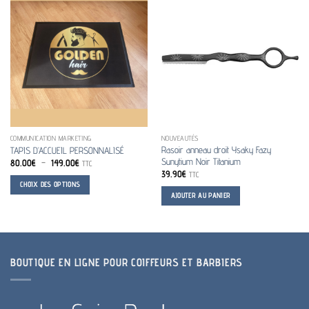
COMMUNICATION MARKETING
NOUVEAUTÉS
Rasoir anneau droit Ysaky Fazy
TAPIS D’ACCUEIL PERSONNALISÉ
Sunytium Noir Titanium
Plage
80.00
€
–
149.00
€
TTC
de
39.90
€
TTC
prix :
CHOIX DES OPTIONS
80.00€
AJOUTER AU PANIER
à
Ce
149.00€
produit
a
plusieurs
variations.
BOUTIQUE EN LIGNE POUR COIFFEURS ET BARBIERS
Les
options
peuvent