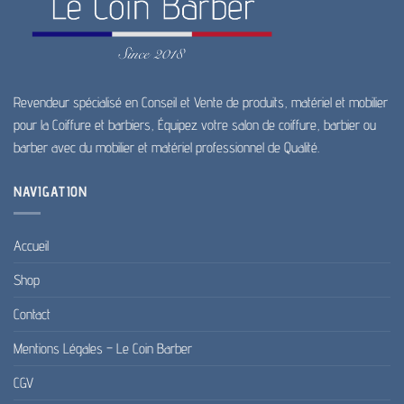
être
choisies
sur
la
page
Revendeur spécialisé en Conseil et Vente de produits, matériel et mobilier
du
pour la Coiffure et barbiers, Équipez votre salon de coiffure, barbier ou
produit
barber avec du mobilier et matériel professionnel de Qualité.
NAVIGATION
Accueil
Shop
Contact
Mentions Légales – Le Coin Barber
CGV