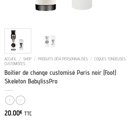
ACCUEIL
/
SHOP
/
PRODUITS DÉJÀ PERSONNALISÉS
/
COQUES TONDEUSES
CUSTOMISÉES
Boitier de change customisé Paris noir (Foot)
Skeleton BabylissPro
20.00
€
TTC