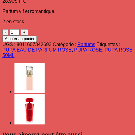
28.90
€
TTC
Parfum vif et romantique.
2 en stock
quantité
de
Ajouter au panier
Eau
UGS :
8011607342693
Catégorie :
Parfums
Étiquettes :
de
PUPA EAU DE PARFUM ROSE
,
PUPA ROSE
,
PUPA ROSE
Parfum
50ML
Vamp
!
Rose
50
ml
Vous aimerez peut-être aussi…