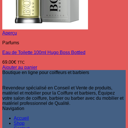
Aperçu
Parfums
Eau de Toilette 100ml Hugo Boss Bottled
69.00
€
TTC
Ajouter au panier
Boutique en ligne pour coiffeurs et barbiers
Revendeur spécialisé en Conseil et Vente de produits,
matériel et mobilier pour la Coiffure et barbiers, Équipez
votre salon de coiffure, barbier ou barber avec du mobilier et
matériel professionnel de Qualité.
Navigation
Accueil
Shop