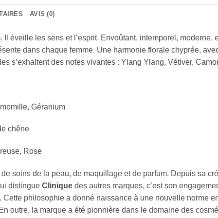
TAIRES
AVIS (0)
. Il éveille les sens et l’esprit. Envoûtant, intemporel, moderne
é présente dans chaque femme. Une harmonie florale chyprée, av
lles s’exhaltent des notes vivantes : Ylang Ylang, Vétiver, Camo
Camomille, Géranium
 de chêne
éreuse, Rose
de soins de la peau, de maquillage et de parfum. Depuis sa cré
ui distingue
Clinique
des autres marques, c’est son engagement
ie. Cette philosophie a donné naissance à une nouvelle norme en
 En outre, la marque a été pionnière dans le domaine des cosmé