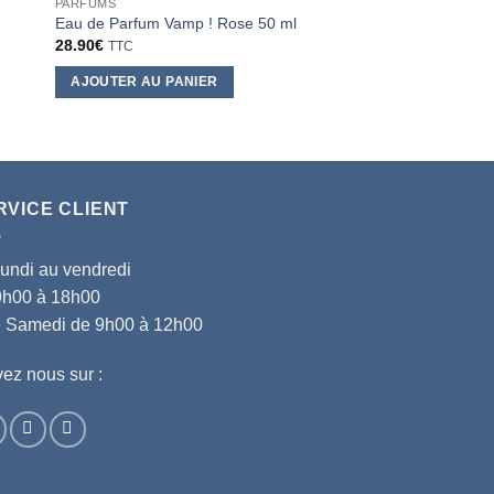
PARFUMS
PARFUMS
Eau de Parfum Vamp ! Rose 50 ml
Eau de Toilette 100m
28.90
€
14.90
€
TTC
TTC
AJOUTER AU PANIER
AJOUTER AU PANI
RVICE CLIENT
lundi au vendredi
9h00 à 18h00
le Samedi de 9h00 à 12h00
ez nous sur :