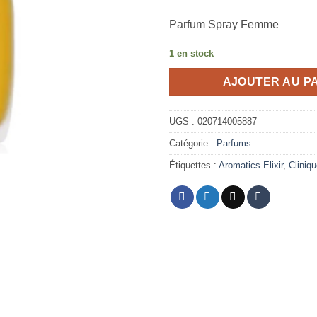
Parfum Spray
Femme
1 en stock
AJOUTER AU P
UGS :
020714005887
Catégorie :
Parfums
Étiquettes :
Aromatics Elixir
,
Cliniq