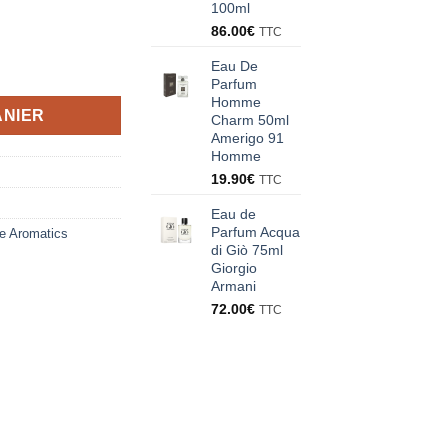
100ml
86.00
€
TTC
Eau De
Parfum
Homme
ANIER
Charm 50ml
Amerigo 91
Homme
19.90
€
TTC
Eau de
Parfum Acqua
ue Aromatics
di Giò 75ml
Giorgio
Armani
72.00
€
TTC