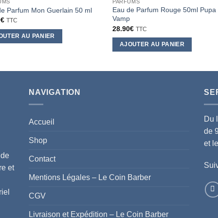
UMS
PARFUMS
Eau de Parfum Rouge 50ml Pupa
de Parfum Mon Guerlain 50 ml
Vamp
0
€
TTC
28.90
€
TTC
OUTER AU PANIER
AJOUTER AU PANIER
NAVIGATION
SE
Du 
Accueil
de 
Shop
et 
 de
Contact
Suiv
re et
Mentions Légales – Le Coin Barber
iel
CGV
Livraison et Expédition – Le Coin Barber