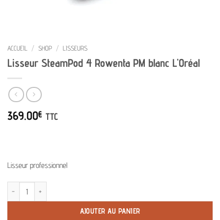
ACCUEIL
/
SHOP
/
LISSEURS
Lisseur SteamPod 4 Rowenta PM blanc L’Oréal
369.00
€
TTC
Lisseur professionnel
quantité de Lisseur SteamPod 4 Rowenta PM blanc L'Oréal
AJOUTER AU PANIER