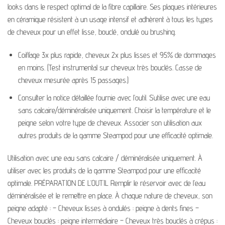
looks dans le respect optimal de la fibre capillaire. Ses plaques intérieures
en céramique résistent à un usage intensif et adhèrent à tous les types
de cheveux pour un effet lisse, bouclé, ondulé ou brushing.
Coiffage 3x plus rapide, cheveux 2x plus lisses et 95% de dommages
en moins. (Test instrumental sur cheveux très bouclés. Casse de
cheveux mesurée après 15 passages.)
Consulter la notice détaillée fournie avec l’outil. S’utilise avec une eau
sans calcaire/déminéralisée uniquement. Choisir la température et le
peigne selon votre type de cheveux. Associer son utilisation aux
autres produits de la gamme Steampod pour une efficacité optimale.
Utilisation avec une eau sans calcaire / déminéralisée uniquement. À
utiliser avec les produits de la gamme Steampod pour une efficacité
optimale. PRÉPARATION DE L’OUTIL Remplir le réservoir avec de l’eau
déminéralisée et le remettre en place. À chaque nature de cheveux, son
peigne adapté : – Cheveux lisses à ondulés : peigne à dents fines –
Cheveux bouclés : peigne intermédiaire – Cheveux très bouclés à crépus :