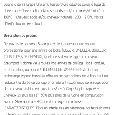
peigne à dents larges Choisir la température adaptée selon le type de
cheveux : – Cheveux fins et/ou sensibilisés et/ou colorés/décolorés :
180°C – Cheveux épais et/ou cheveux naturels : 200 – 210°C. Notice
détaillée fournie avec l’outil.
Description du produit
Découvrez le nouveau Steampod 4, le lisseur-boucleur vapeur
professionnel pour une infinité de looks. [LISSER, ONDULER, BOUCLER
TOUS TYPES DE CHEVEUX] Quel que soit votre type de cheveux,
Steampod 4 donne vie à toutes vos envies de coiffage : lisse, ondulé,
effet brushing ou bouclé ! [TECHNOLOGIE VAPEUR BREVETÉE] Sa
technologie vapeur brevetée offre un respect optimal de la fibre tout en
réduisant la durée de coiffage et améliorant l’expérience de lissage, pour
des cheveux visiblement plus lisses¹ : – Coiffage 3x plus rapide² –
Cheveux 2x plus lisses², 30% plus près de la racine en comparaison
avec le Steampod 3 – 95% de dommages en moins³
[CARACTÉRISTIQUES] Plaques intérieures en céramique haute-résistance
: – Revêtues d’aluminium pour résister à un usage ultra intensif (218 750