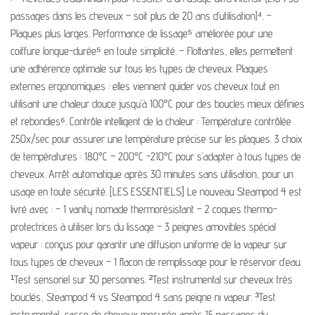
passages dans les cheveux – soit plus de 20 ans d’utilisation)⁴. –
Plaques plus larges. Performance de lissage⁵ améliorée pour une
coiffure longue-durée⁵ en toute simplicité. – Flottantes, elles permettent
une adhérence optimale sur tous les types de cheveux. Plaques
externes ergonomiques : elles viennent guider vos cheveux tout en
utilisant une chaleur douce jusqu’à 100°C pour des boucles mieux définies
et rebondies⁶. Contrôle intelligent de la chaleur : Température contrôlée
250x/sec pour assurer une température précise sur les plaques. 3 choix
de températures : 180°C – 200°C -210°C pour s’adapter à tous types de
cheveux. Arrêt automatique après 30 minutes sans utilisation, pour un
usage en toute sécurité. [LES ESSENTIELS] Le nouveau Steampod 4 est
livré avec : – 1 vanity nomade thermorésistant – 2 coques thermo-
protectrices à utiliser lors du lissage – 3 peignes amovibles spécial
vapeur : conçus pour garantir une diffusion uniforme de la vapeur sur
tous types de cheveux – 1 flacon de remplissage pour le réservoir d’eau.
¹Test sensoriel sur 30 personnes. ²Test instrumental sur cheveux très
bouclés, Steampod 4 vs Steampod 4 sans peigne ni vapeur. ³Test
instrumental, casse de cheveux mesurée après 15 passages du