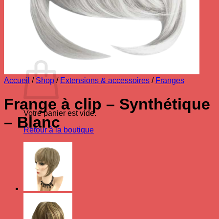
Votre panier est vide.
Retour à la boutique
0
Panier
Accueil
/
Shop
/
Extensions & accessoires
/
Franges
Frange à clip – Synthétique
Votre panier est vide.
– Blanc
Retour à la boutique