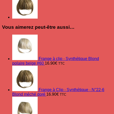
Vous aimerez peut-être aussi…
Frange à clip - Synthétique Blond
polaire beige #60
16.90
€
TTC
Frange à Clip - Synthétique - N°22-6
Blond méché doré
16.90
€
TTC