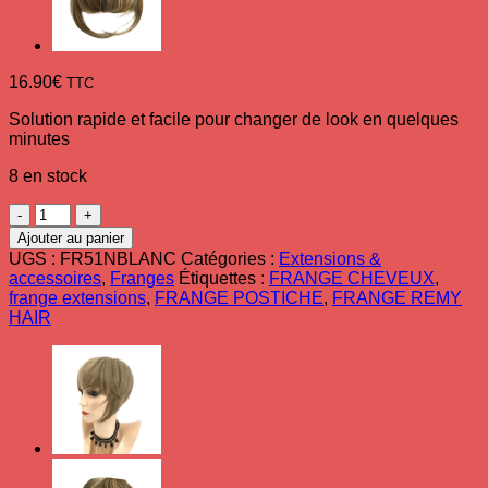
16.90
€
TTC
Solution rapide et facile pour changer de look en quelques
minutes
8 en stock
quantité
de
Ajouter au panier
Frange
UGS :
FR51NBLANC
Catégories :
Extensions &
à
accessoires
,
Franges
Étiquettes :
FRANGE CHEVEUX
,
clip
frange extensions
,
FRANGE POSTICHE
,
FRANGE REMY
-
HAIR
Synthétique
-
Blanc