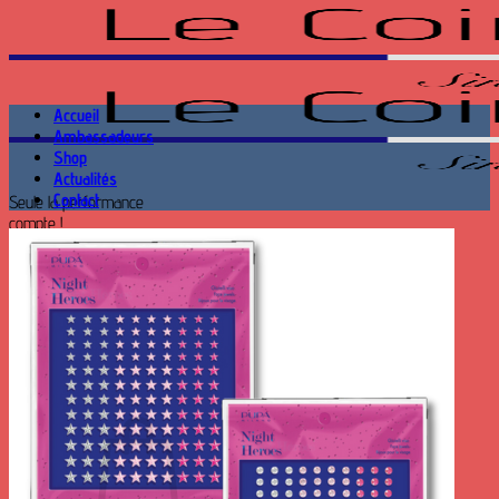
Passer
au
contenu
Accueil
Ambassadeurs
Shop
Actualités
Contact
Seule la performance
compte !
Recherche
pour :
Se connecter
Panier /
0.00
€
0