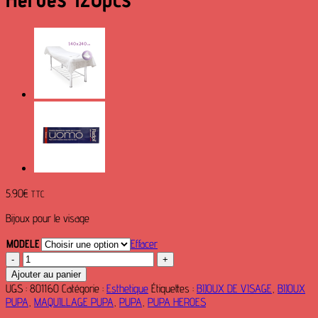
5.90
€
TTC
Bijoux pour le visage
MODELE
Effacer
quantité
de
Ajouter au panier
Bijoux
UGS :
801160
Catégorie :
Esthetique
Étiquettes :
BIJOUX DE VISAGE
,
BIJOUX
de
PUPA
,
MAQUILLAGE PUPA
,
PUPA
,
PUPA HEROES
Visage