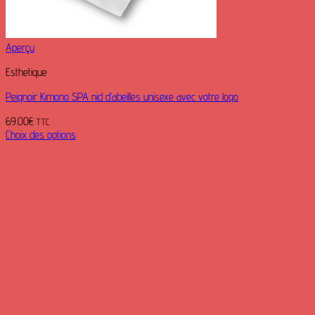
Aperçu
Esthetique
Peignoir Kimono SPA nid d’abeilles unisexe avec votre logo
69.00
€
TTC
Choix des options
Ce
produit
a
plusieurs
variations.
Les
options
peuvent
être
choisies
sur
la
page