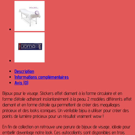
Pupa
Night
Heroes
120pcs
Description
Informations complémentaires
Avis (0)
Bijoux pour le visage. Stickers effet diamant à la forme circulaire et en
forme d’étoile adhérant instantanément à la peau. 2 modèles différents effet
diamant et en forme d’étoile qui permettent de créer des maquillages
précieux et des looks iconiques. Un véritable bijou à utiliser pour créer des
points de lumière précieux pour un résultat vraiment wow !
En fin de collection on retrouve une parure de bijoux de visage, idéale pour
embellir davantage notre look. Ces autocollants sont disponibles en trois