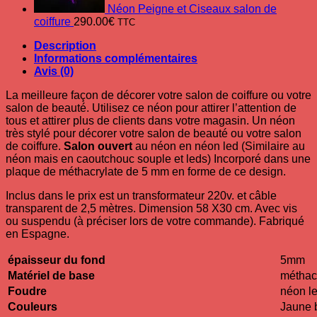
Néon Peigne et Ciseaux salon de
coiffure
290.00
€
TTC
Description
Informations complémentaires
Avis (0)
La meilleure façon de décorer votre salon de coiffure ou votre
salon de beauté. Utilisez ce néon pour attirer l’attention de
tous et attirer plus de clients dans votre magasin. Un néon
très stylé pour décorer votre salon de beauté ou votre salon
de coiffure.
Salon ouvert
au néon en néon led (Similaire au
néon mais en caoutchouc souple et leds) Incorporé dans une
plaque de méthacrylate de 5 mm en forme de ce design.
Inclus dans le prix est un transformateur 220v. et câble
transparent de 2,5 mètres. Dimension 58 X30 cm. Avec vis
ou suspendu (à préciser lors de votre commande). Fabriqué
en Espagne.
épaisseur du fond
5mm
Matériel de base
méthac
Foudre
néon l
Couleurs
Jaune 