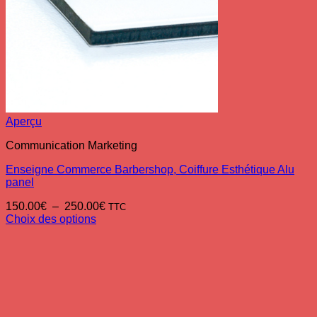
Aperçu
Communication Marketing
Enseigne Commerce Barbershop, Coiffure Esthétique Alu
panel
Plage
150.00
€
–
250.00
€
TTC
de
Choix des options
Ce
prix :
produit
150.00€
a
à
plusieurs
250.00€
variations.
Les
options