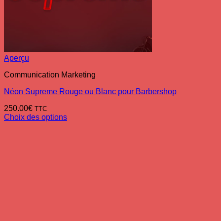
Aperçu
Communication Marketing
Néon Supreme Rouge ou Blanc pour Barbershop
250.00
€
TTC
Choix des options
Ce
produit
a
plusieurs
variations.
Les
options
peuvent
être
choisies
sur