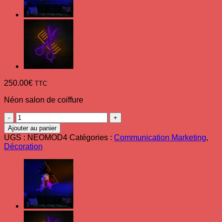
250.00
€
TTC
Néon salon de coiffure
quantité
de
Ajouter au panier
Néon
UGS :
NEOMOD4
Catégories :
Communication Marketing
,
salon
Décoration
de
coiffure
ouvert