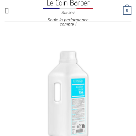
Passer
0
au
contenu
Seule la performance
compte !