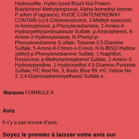
Hydrosulfite, Hydro lyzed Brazil Nut Protein,
Butylphenyl Methylpropional, Alpha-Isomethyl Ionone,
P arfum (Fragrance). PUOÉ CONTENERE/MAY
CONTAIN (±):4-Chlororesorcinol, 2-Methylr esorcinol,
m-Aminophenol, p-Phenylenediamine, 2-Amino-4-
Hydroxyethylaminoanisole Sulfate, p-Aminophenol, 4-
Amino-2-Hydroxytoluene, N-Phenyl-p-
Phenylenediamine S ulfate, Toluene-2,5-Diamine
Sulfate, 5-Amino-6-Chloro-o-Cresol, N,N-BIS(2-Hydrox
yethyl)-p-Phenylenediamine Sulfate, 1-Naphthol,
Resorcinol, p-Methylaminophenol Sulfate, 2-Amino-3-
Hydroxypyridine, 1-Hydroxyethyl 4,5-Diamino Pyrazole
Sulfate, HC Red No. 3, Basic Blue 99, HC Yellow No.
2, 2,4-Diaminophenoxyethanol Sulfate e.
Marques
FORMULE A
Avis
Il n’y a pas encore d’avis.
Soyez le premier à laisser votre avis sur