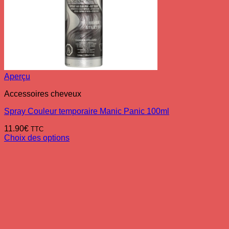
Aperçu
Accessoires cheveux
Spray Couleur temporaire Manic Panic 100ml
11.90
€
TTC
Choix des options
Ce
produit
a
plusieurs
variations.
Les
options
peuvent
être