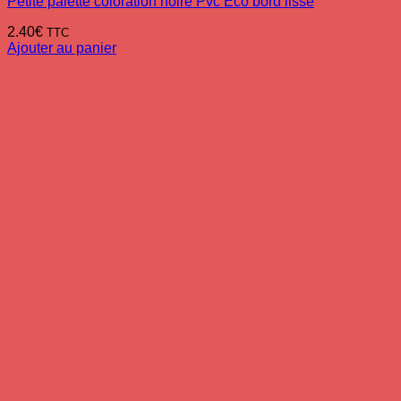
Petite palette coloration noire Pvc Eco bord lisse
2.40
€
TTC
Ajouter au panier