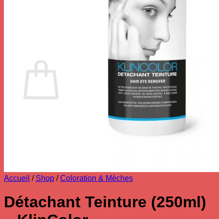
Votre panier est vide.
Retour à la boutique
0
Panier
Votre panier est vide.
Retour à la boutique
Accueil
/
Shop
/
Coloration & Mèches
Détachant Teinture (250ml)