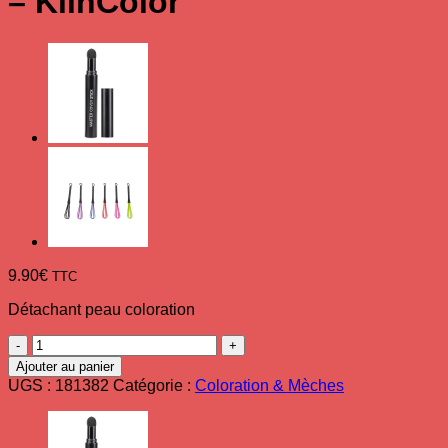
– KlinColor
9.90
€
TTC
Détachant peau coloration
quantité
de
Ajouter au panier
Détachant
UGS :
181382
Catégorie :
Coloration & Mèches
Teinture
(250ml)
-