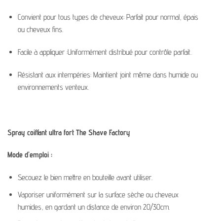
Convient pour tous
types de cheveux
:
Parfait
pour
normal,
épais
ou
cheveux fins.
Facile
à
appliquer :
Uniformément
distribué
pour
contrôle parfait.
Résistant aux intempéries
:
Maintient
joint
même
dans
humide
ou
environnements venteux.
Spray coiffant ultra fort The Shave Factory
Mode
d’emploi :
Secouez le
bien
mettre en bouteille
avant
utiliser.
Vaporiser
uniformément
sur
la surface sèche
ou
cheveux
humides
,
en gardant
un
distance
de
environ 20/30
cm.