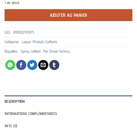
1 en stock
AJOUTER AU PANIER
UGS :
840302413975
Catégories :
Laque
,
Produits Coiffants
Étiquettes :
Spray coiffant
,
The Shave Factory
DESCRIPTION
INFORMATIONS COMPLÉMENTAIRES
AVIS (0)