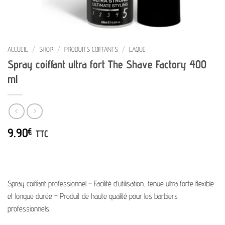
ACCUEIL
/
SHOP
/
PRODUITS COIFFANTS
/
LAQUE
Spray coiffant ultra fort The Shave Factory 400
ml
9.90
€
TTC
Spray coiffant professionnel – Facilité d’utilisation, tenue ultra forte flexible
et longue durée – Produit de haute qualité pour les barbiers
professionnels.