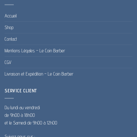
produit
Accueil
Shop
Contact
Mentions Légales – Le Coin Barber
CGV
Livraison et Expédition – Le Coin Barber
SERVICE CLIENT
Du lundi au vendredi
de 9h00 à 18h00
et le Samedi de 9h00 à 12h00
Suivez nous sur :