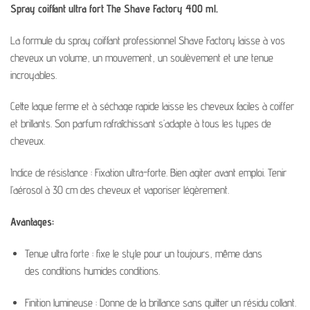
Spray coiffant ultra fort The Shave Factory 400 ml.
La formule du spray coiffant professionnel Shave Factory laisse à vos
cheveux un volume, un mouvement, un soulèvement et une tenue
incroyables.
Cette laque ferme et à séchage rapide laisse les cheveux faciles à coiffer
et brillants. Son parfum rafraîchissant s’adapte à tous les types de
cheveux.
Indice de résistance : Fixation ultra-forte. Bien agiter avant emploi. Tenir
l’aérosol à 30 cm des cheveux et vaporiser légèrement.
Avantages:
Tenue ultra forte :
fixe
le style
pour
un toujours
,
même
dans
des
conditions humides
conditions.
Finition lumineuse
:
Donne
de la brillance
sans
quitter
un résidu collant.