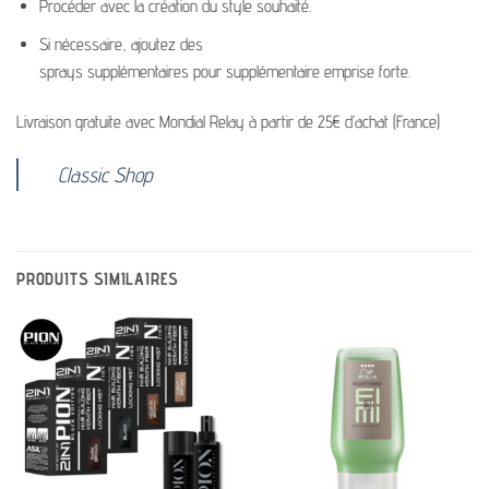
Procéder
avec
la création
du
style souhaité.
Si
nécessaire,
ajoutez
des
sprays
supplémentaires pour
supplémentaire
emprise forte.
Livraison gratuite avec Mondial Relay à partir de 25€ d’achat (France)
Classic Shop
PRODUITS SIMILAIRES