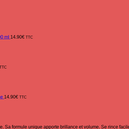
00 ml
14.90
€
TTC
TTC
me
14.90
€
TTC
te. Sa formule unique apporte brillance et volume. Se rince facile