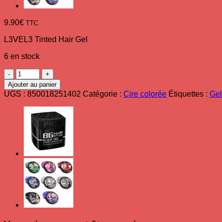
9.90
€
TTC
L3VEL3 Tinted Hair Gel
6 en stock
quantité
de
Ajouter au panier
Gel
UGS :
850018251402
Catégorie :
Cire colorée
Étiquettes :
Gel
modelant
teinté
noir
L3VEL3
noir
250
ml