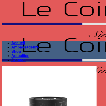
Passer
au
contenu
Accueil
Ambassadeurs
Shop
Actualités
Contact
Seule la performance
compte !
Recherche
pour :