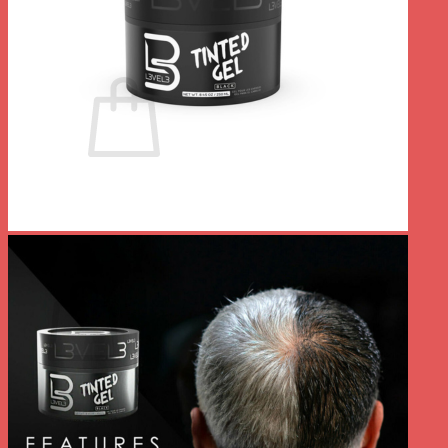
Se connecter
Panier /
0.00
€
0
Votre panier est vide.
Retour à la boutique
0
Panier
Votre panier est vide.
Retour à la boutique