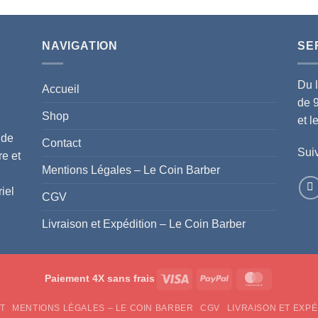
NAVIGATION
SE
Du 
Accueil
de 
Shop
et 
 de
Contact
Suiv
re et
Mentions Légales – Le Coin Barber
iel
CGV
Livraison et Expédition – Le Coin Barber
Visa
PayPal
MasterCar
Paiement 4X sans frais
T
MENTIONS LÉGALES – LE COIN BARBER
CGV
LIVRAISON ET EXPÉ