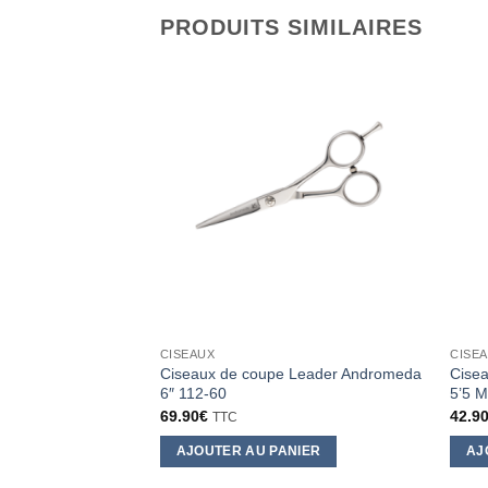
PRODUITS SIMILAIRES
CISEAUX
CISE
Ciseaux de coupe Leader Andromeda
Cisea
6″ 112-60
5’5 M
69.90
€
42.9
TTC
AJOUTER AU PANIER
AJ