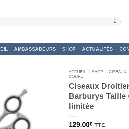
EIL
AMBASSADEURS
SHOP
ACTUALITÉS
CO
ACCUEIL
/
SHOP
/
CISEAUX
COUPE
Ciseaux Droitie
Barburys Taille 
limitée
129.00
€
TTC