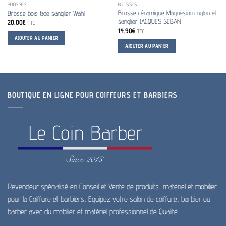
BROSSES
BROSSES
Brosse céramique Magnesium nylon et
Brosse bois fade sanglier Wahl
sanglier JACQUES SEBAN
20.00
€
TTC
14.90
€
TTC
AJOUTER AU PANIER
AJOUTER AU PANIER
BOUTIQUE EN LIGNE POUR COIFFEURS ET BARBIERS
Revendeur spécialisé en Conseil et Vente de produits, matériel et mobilier
pour la Coiffure et barbiers, Équipez votre salon de coiffure, barbier ou
barber avec du mobilier et matériel professionnel de Qualité.