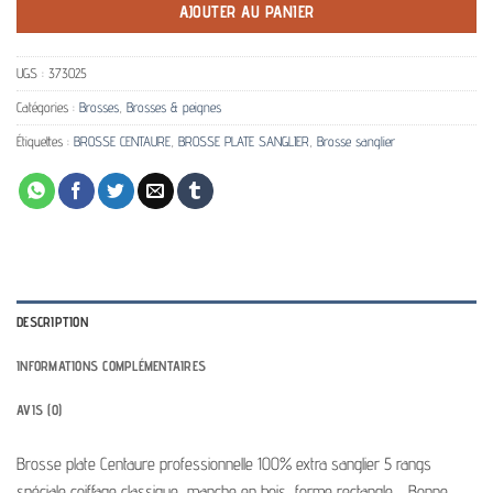
AJOUTER AU PANIER
UGS :
373025
Catégories :
Brosses
,
Brosses & peignes
Étiquettes :
BROSSE CENTAURE
,
BROSSE PLATE SANGLIER
,
Brosse sanglier
DESCRIPTION
INFORMATIONS COMPLÉMENTAIRES
AVIS (0)
Brosse plate Centaure professionnelle 100% extra sanglier 5 rangs
spéciale coiffage classique, manche en bois, forme rectangle, . Bonne