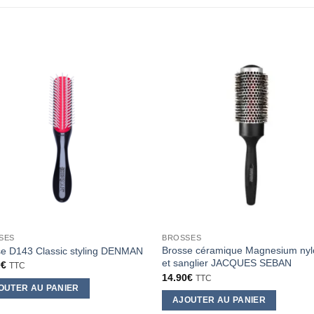
SES
BROSSES
Brosse céramique Magnesium nyl
se D143 Classic styling DENMAN
et sanglier JACQUES SEBAN
0
€
TTC
14.90
€
TTC
OUTER AU PANIER
AJOUTER AU PANIER