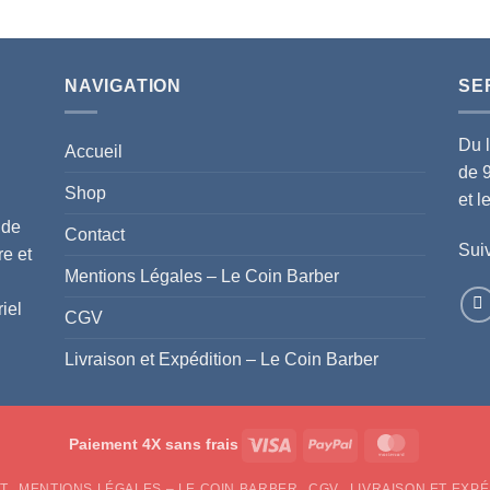
NAVIGATION
SE
Du 
Accueil
de 
Shop
et 
 de
Contact
Suiv
re et
Mentions Légales – Le Coin Barber
iel
CGV
Livraison et Expédition – Le Coin Barber
Visa
PayPal
MasterCar
Paiement 4X sans frais
T
MENTIONS LÉGALES – LE COIN BARBER
CGV
LIVRAISON ET EXPÉ