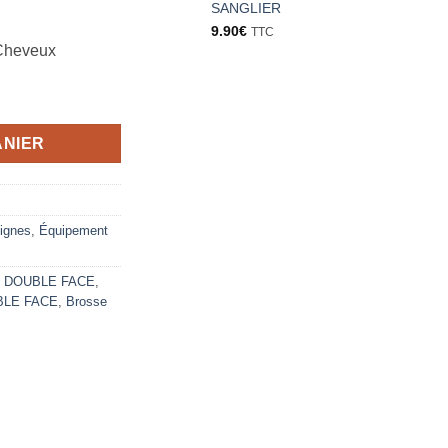
SANGLIER
9.90
€
TTC
 Cheveux
 & barbe double face JRL
ANIER
ignes
,
Équipement
 DOUBLE FACE
,
BLE FACE
,
Brosse