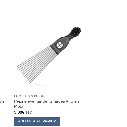
BROSSES & PEIGNES
BROSSES
on
Peigne éventail dents larges Afro en
Brosse homme Captai
Métal
9.90
€
TTC
5.00
€
TTC
AJOUTER AU PANI
AJOUTER AU PANIER