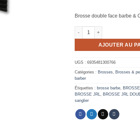
Brosse double face barbe &
quantité de Brosse à cheveux
AJOUTER AU P
UGS :
6935481300766
Catégories :
Brosses
,
Brosses & pe
barber
Étiquettes :
brosse barbe
,
BROSSE
BROSSE JRL
,
BROSSE JRL DOU
sanglier