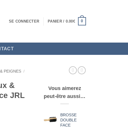
0
SE CONNECTER
PANIER /
0.00
€
NTACT
& PEIGNES
/
ux &
Vous aimerez
ace JRL
peut-être aussi…
BROSSE
DOUBLE
FACE