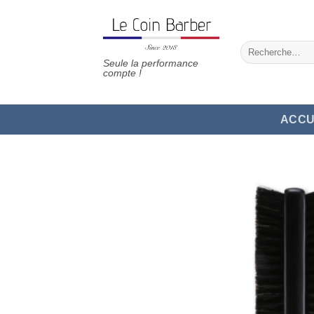
Passer
au
contenu
Recherche
pour :
Seule la performance
compte !
ACCU