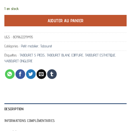
1 en stock
AJOUTER AU PANIER
UGS :
8019622219495
Catégories :
Petit mobilier
,
Tabouret
Étiquettes :
TABOURET 5 PIEDS
,
TABOURET BLANC COIFFURE
,
TABOURET ESTHETIQUE
,
YABOURET ONGLERIE
DESCRIPTION
INFORMATIONS COMPLÉMENTAIRES