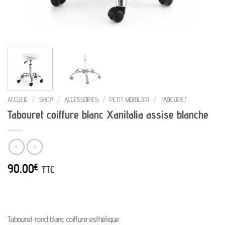
ACCUEIL
/
SHOP
/
ACCESSOIRES
/
PETIT MOBILIER
/
TABOURET
Tabouret coiffure blanc Xanitalia assise blanche
90.00
€
TTC
Tabouret rond blanc coiffure esthétique