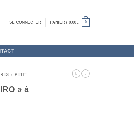
0
SE CONNECTER
PANIER /
0.00
€
NTACT
IRES
/
PETIT
CIRO » à