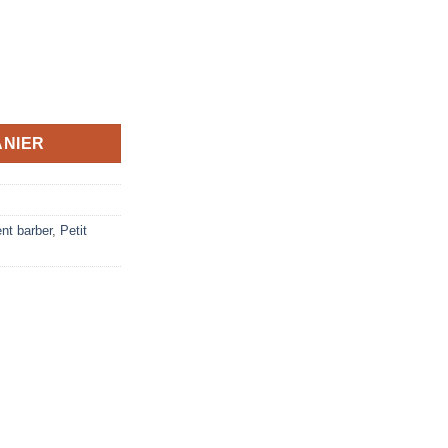
O" à lumière UV
ANIER
nt barber
,
Petit