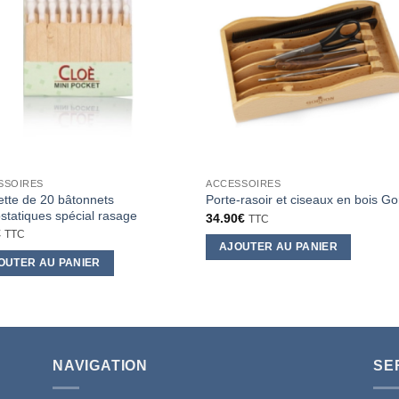
SSOIRES
ACCESSOIRES
tte de 20 bâtonnets
Porte-rasoir et ciseaux en bois G
tatiques spécial rasage
34.90
€
TTC
€
TTC
AJOUTER AU PANIER
OUTER AU PANIER
NAVIGATION
SE