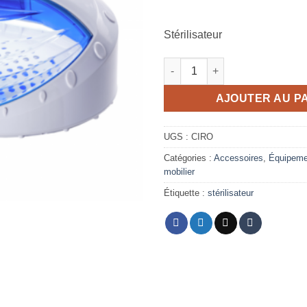
Stérilisateur
quantité de Stérilisateur "CIR
AJOUTER AU P
UGS :
CIRO
Catégories :
Accessoires
,
Équipeme
mobilier
Étiquette :
stérilisateur