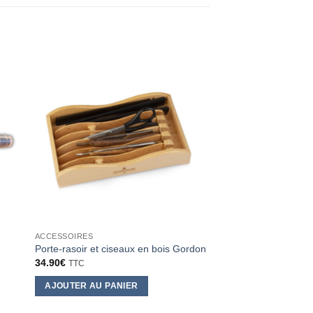
ACCESSOIRES
ACCESSOIRES
Brosse barbe Sangli
Porte-rasoir et ciseaux en bois Gordon
85x15mm pointue
34.90
€
TTC
5.20
€
TTC
AJOUTER AU PANIER
AJOUTER AU PANI