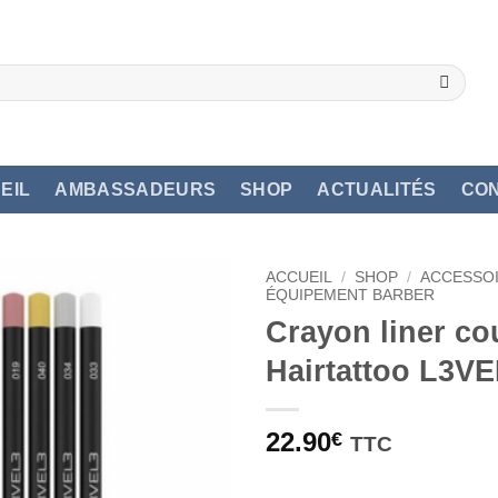
EIL
AMBASSADEURS
SHOP
ACTUALITÉS
CO
ACCUEIL
/
SHOP
/
ACCESSO
ÉQUIPEMENT BARBER
Crayon liner co
Hairtattoo L3V
22.90
€
TTC