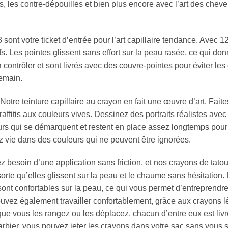
s, les contre-dépouilles et bien plus encore avec l’art des che
ont votre ticket d’entrée pour l’art capillaire tendance. Avec 
fs. Les pointes glissent sans effort sur la peau rasée, ce qui don
à contrôler et sont livrés avec des couvre-pointes pour éviter l
demain.
; Notre teinture capillaire au crayon en fait une œuvre d’art. Fait
ffitis aux couleurs vives. Dessinez des portraits réalistes avec d
urs qui se démarquent et restent en place assez longtemps pour 
ez vie dans des couleurs qui ne peuvent être ignorées.
 besoin d’une application sans friction, et nos crayons de tato
rte qu’elles glissent sur la peau et le chaume sans hésitation. L
s sont confortables sur la peau, ce qui vous permet d’entrepren
ouvez également travailler confortablement, grâce aux crayons lé
ue vous les rangez ou les déplacez, chacun d’entre eux est livr
arbier, vous pouvez jeter les crayons dans votre sac sans vous 