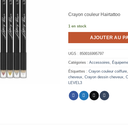
Crayon couleur Hairtattoo
1 en stock
AJOUTER AU P
UGS :
850016995797
Catégories :
Accessoires
,
Équipeme
Étiquettes :
Crayon couleur coiffure
cheveux
,
Crayon dessin cheveux
,
C
LEVEL3