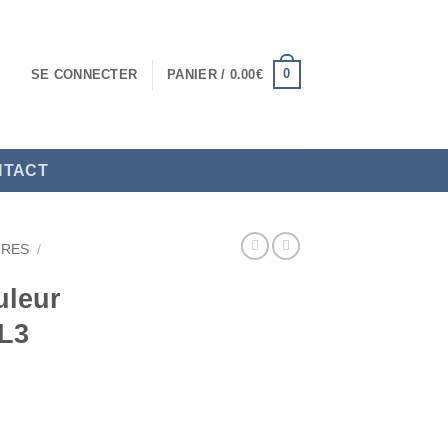
0
SE CONNECTER
PANIER /
0.00
€
NTACT
IRES
/
uleur
EL3