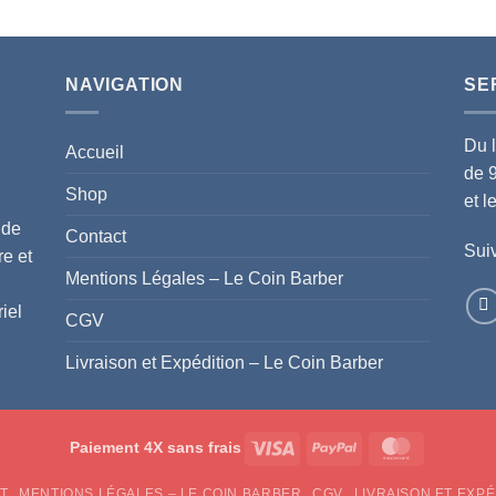
NAVIGATION
SE
Du 
Accueil
de 
Shop
et 
 de
Contact
Suiv
re et
Mentions Légales – Le Coin Barber
iel
CGV
Livraison et Expédition – Le Coin Barber
Visa
PayPal
MasterCar
Paiement 4X sans frais
T
MENTIONS LÉGALES – LE COIN BARBER
CGV
LIVRAISON ET EXPÉ