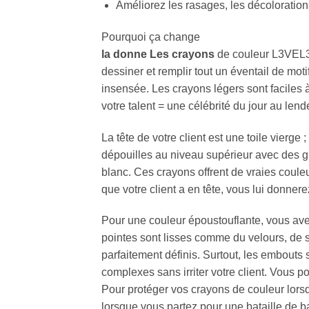
Améliorez les rasages, les décoloration
Pourquoi ça change
la donne Les crayons
de couleur L3VEL3 s
dessiner et remplir tout un éventail de moti
insensée. Les crayons légers sont faciles 
votre talent = une célébrité du jour au len
La tête de votre client est une toile vierge 
dépouilles au niveau supérieur avec des gra
blanc. Ces crayons offrent de vraies coule
que votre client a en tête, vous lui donner
Pour une couleur époustouflante, vous avez
pointes sont lisses comme du velours, de so
parfaitement définis. Surtout, les embout
complexes sans irriter votre client. Vous p
Pour protéger vos crayons de couleur lorsq
lorsque vous partez pour une bataille de b