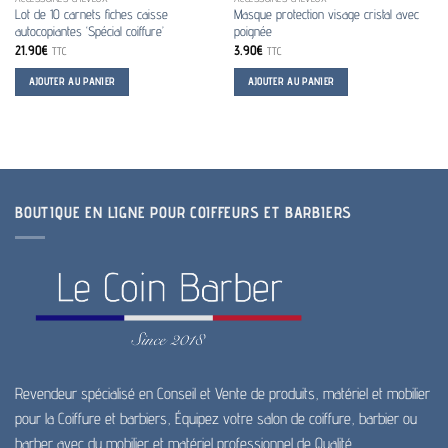
Lot de 10 carnets fiches caisse
Masque protection visage cristal avec
autocopiantes ‘Spécial coiffure’
poignée
21.90
€
3.90
€
TTC
TTC
AJOUTER AU PANIER
AJOUTER AU PANIER
BOUTIQUE EN LIGNE POUR COIFFEURS ET BARBIERS
Revendeur spécialisé en Conseil et Vente de produits, matériel et mobilier
pour la Coiffure et barbiers, Équipez votre salon de coiffure, barbier ou
barber avec du mobilier et matériel professionnel de Qualité.