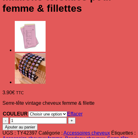
femme & fillettes
3.90
€
TTC
Serre-tête vintage cheveux femme & filette
COULEUR
Effacer
quantité
de
Ajouter au panier
Serre-
UGS :
TY42397
Catégorie :
Accessoires cheveux
Étiquettes :
tête