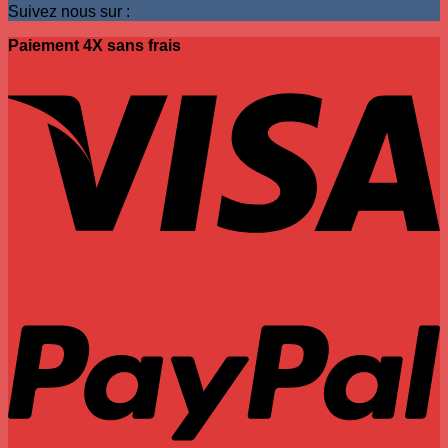
Suivez nous sur :
Paiement 4X sans frais
V
P