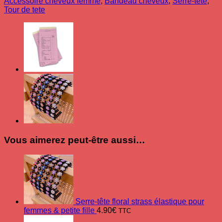
Accessoire cheveux femme
,
Bandeau cheveux
,
Serre-tête
,
antidérapant
Tour de tete
maillons
torsadés
pour
femme
&
fillettes
Vous aimerez peut-être aussi…
Serre-tête floral strass élastique pour
femmes & petite fille
4.90
€
TTC