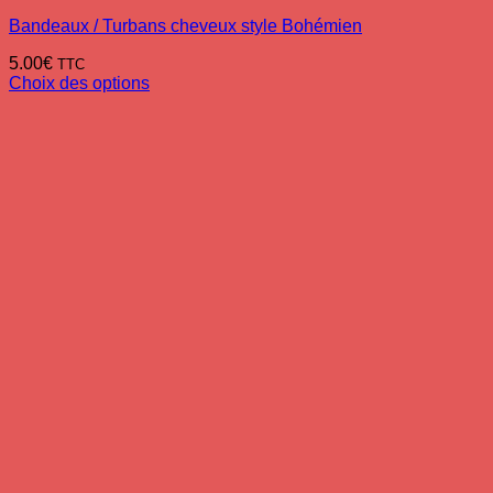
Bandeaux / Turbans cheveux style Bohémien
5.00
€
TTC
Choix des options
Ce
produit
a
plusieurs
variations.
Les
options
peuvent
être
choisies
sur
la
page
du
produit