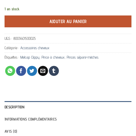
1 en stock
AJOUTER AU PANIER
UGS :
8003601500025
Catégorie :
Accessoires cheveux
Étiquettes :
Melcap Clippy
,
Pince à cheveux
,
Pinces sépare-mèches
DESCRIPTION
INFORMATIONS COMPLÉMENTAIRES
AVIS (0)