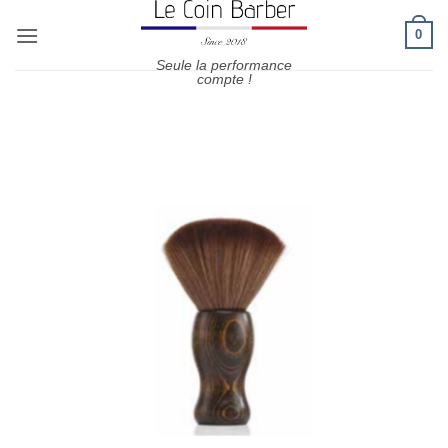
Passer
0
au
contenu
Seule la performance
compte !