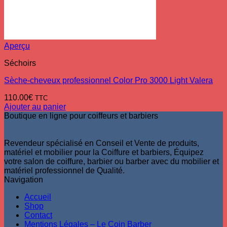
Aperçu
Séchoirs
Sèche-cheveux professionnel Color Pro 3000 Light Valera
110.00
€
TTC
Ajouter au panier
Boutique en ligne pour coiffeurs et barbiers
Revendeur spécialisé en Conseil et Vente de produits,
matériel et mobilier pour la Coiffure et barbiers, Équipez
votre salon de coiffure, barbier ou barber avec du mobilier et
matériel professionnel de Qualité.
Navigation
Accueil
Shop
Contact
Mentions Légales – Le Coin Barber