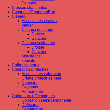
Peignes
Brosses chauffantes
Casquette/Chapeau/Bob
Ciseaux
Accessoires ciseaux
barber
Ciseaux de coupe
Droitier
Gaucher
Ciseaux sculpteurs
Droitier
Gaucher
Moustache
sourcils
Coffret cadeaux
Coloration & Mèches
Accessoires coloration
Crème protectrice peau
Nuancier
Oxydants
Permanente
Coloration & Techniques
Coloration semi-permanente
Défrisage
Permanente