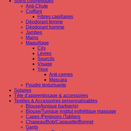
Soins cosmetiques
Anti-Chute
Coiffant
Fibres capillaires
Déodorant femme
Déodorant homme
Jambes
Mains
Maquillage
Cils
Lèvres
Sourcils
Visage
Yeux
Anti-cernes
Mascara
Poudre texturisante
Solaires
Tête d'apprentissage & accessoires
Textiles & Accessoires personnalisables
Blouse/tunique barbier(e)
Blouse/Tunique institut esthétique massage
Capes /Peignoirs /Tabliers
Chapeau/Bob/Casquette/Bonnet
Gants