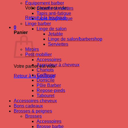
Équipement barber
Votre panier est vide.
Chauffe-serviettes
Tapis anti-fatigue
Retour à la boutique
Tapis magnetique
Linge barber
0
Linge de salon
Panier
Jetable
Linge de salon/barbershop
Serviettes
Miroirs
Petit mobilier
Accessoires
Aspirateur à cheveux
Votre panier est vide.
Chariots
Coiffeuse
Retour à la boutique
Domicile
Pôle Barber
Repose-pieds
Tabouret
Accessoires cheveux
Bons cadeaux
Brosses & peignes
Brosses
Accessoires
Brosse barbe