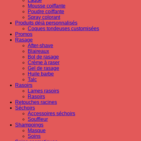
Laque
Mousse coiffante
Poudre coiffante
Spray colorant
Produits déjà personnalisés
Coques tondeuses customisées
Promos
Rasage
After-shave
Blaireaux
Bol de rasage
Crème à raser
Gel de rasage
Huile barbe
Talc
Rasoirs
Lames rasoirs
Rasoirs
Retouches racines
Séchoirs
Accessoires séchoirs
Souffleur
Shampoings
Masque
Soins